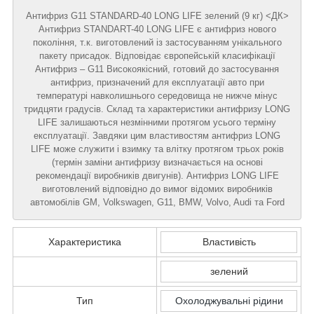
Антифриз G11 STANDARD-40 LONG LIFE зелений (9 кг) <ДК>
Антифриз STANDART-40 LONG LIFE є антифриз нового
покоління, т.к. виготовлений із застосуванням унікального
пакету присадок. Відповідає європейській класифікації
Антифриз – G11 Високоякісний, готовий до застосування
антифриз, призначений для експлуатації авто при
температурі навколишнього середовища не нижче мінус
тридцяти градусів. Склад та характеристики антифризу LONG
LIFE залишаються незмінними протягом усього терміну
експлуатації. Завдяки цим властивостям антифриз LONG
LIFE може служити і взимку та влітку протягом трьох років
(термін заміни антифризу визначається на основі
рекомендації виробників двигунів). Антифриз LONG LIFE
виготовлений відповідно до вимог відомих виробників
автомобілів GM, Volkswagen, G11, BMW, Volvo, Audi та Ford
Характеристика
Властивість
зелений
Тип
Охолоджувальні рідини