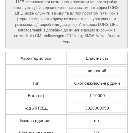
LIFE залишаються незмінними протягом усього терміну
експлуатації. Завдяки цим властивостям антифриз LONG
LIFE може служити взимку та влітку протягом п'яти років
(термін заміни антифризу визначається з урахуванням
рекомендації виробників двигунів). Антифриз LONG LIFE
виготовлений відповідно до вимог відомих виробників
автомобілів GM, Volkswagen (G12plus), BMW, Volvo, Audi та
Ford
Характеристика
Властивість
червоний
Тип
Охолоджувальні рідини
Вага (кг)
1.10000
код УКТЗЕД
3820000090
Базова одиниця
шт.
Ширина упаковки
110