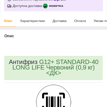
Доступна доставка
Опис
Характеристики
Доставка
Оплата
Умови п
Опис
bvd_ggl
Антифриз
G12+ STANDARD-40
LONG LIFE Червоний (0,9 кг)
<ДК>