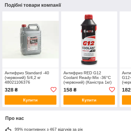
Подібні товари компанії
Антифриз Standard -40
Антифриз RED G12
Ант
(червоний) 5/4,2 кг
Сoolant Ready-Mix -36°C
G12+
48021106376
(червоний) (Каністра 1кг)
(чер
P999-G12R RDM1
328
158
182
₴
₴
Купити
Купити
Про нас
99% позитивних з 467 відгуків за рік