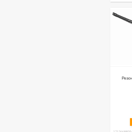
Резо
1712668800