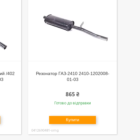
ий /402
Резонатор ГАЗ-2410 2410-1202008-
03
01-03
865 ₴
Готово до відправки
Купити
0412690481-omg