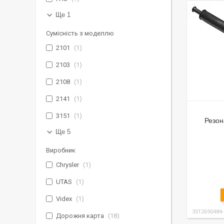
Ще 1
Сумісність з моделлю
2101
1
2103
1
2108
1
2141
1
3151
1
Резон
Ще 5
Виробник
Chrysler
1
UTAS
1
Videx
1
3512690484
Дорожня карта
18