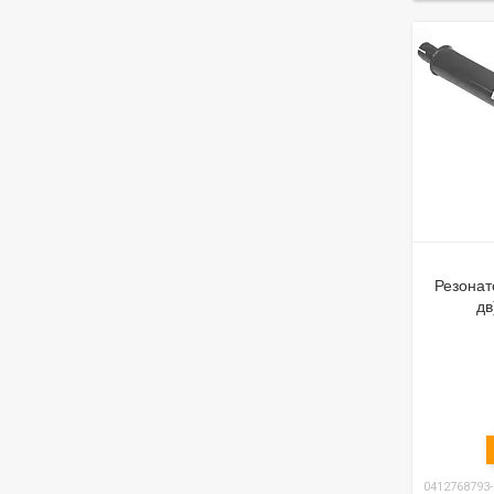
Резонат
дв
0412768793