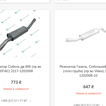
атор Соболь дв.406 (пр.во
Резонатор Газель, Собольний
ЮТАС) 2217-1202008
(толст.труба) (пр.во Videx)
1202008-10
773 ₴
647 ₴
Немає в наявності
Немає в наявності
+380 (67) 511-77-87
+380 (67) 511-77-87