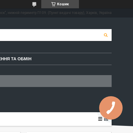
Кошик
ск", нижній периметр П109. (Пункт видачі товару), Харків, Україна
ННЯ ТА ОБМІН