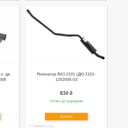
о. дв.
Резонатор ВАЗ 2101 (ДК) 2101-
008
1202005-03
830 ₴
Готово до відправки
Купити
1712668801-omg