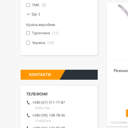
ТМК
5
Ще 1
Країна виробник
Туреччина
11
Україна
14
Резона
КОНТАКТИ
+380 (67) 511-77-87
Київстар
+380 (99) 158-78-36
Vodafone
1212690480