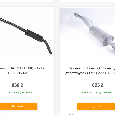
натор ВАЗ 2121 (ДК) 2121-
Резонатор Газель,Соболь д
1202005-03
(товст.труба) (ТМК) 3221-120
830 ₴
1 025 ₴
Готово до відправки
Готово до відправки
Купити
Купити
-omg
391148-st