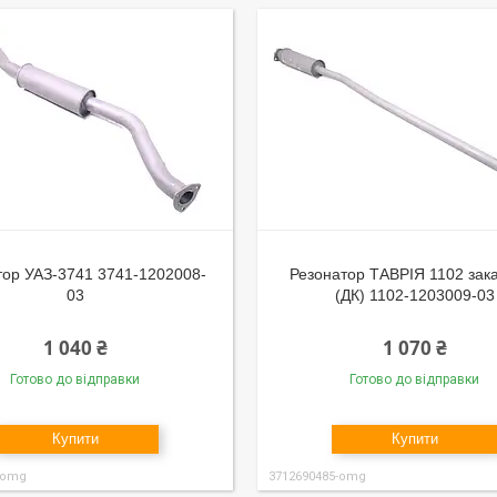
тор УАЗ-3741 3741-1202008-
Резонатор ТАВРІЯ 1102 зак
03
(ДК) 1102-1203009-03
1 040 ₴
1 070 ₴
Готово до відправки
Готово до відправки
Купити
Купити
-omg
3712690485-omg