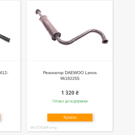
412-
Резонатор DAEWOO Lanos
96182255
1 320 ₴
Готово до відправки
Купити
5612775204-omg