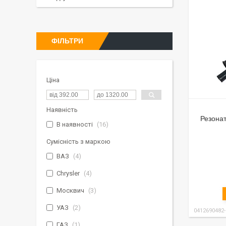
ФІЛЬТРИ
Ціна
Наявність
Резонат
В наявності
16
Сумісність з маркою
ВАЗ
4
Chrysler
4
Москвич
3
УАЗ
2
0412690482
ГАЗ
1