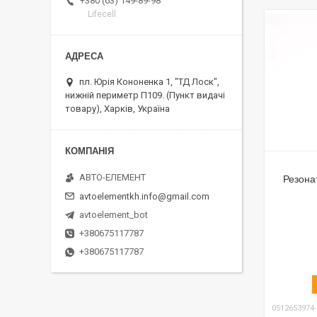
+380 (63) 149-89-98
Lifecell
пл. Юрія Кононенка 1, "ТД Лоск",
нижній периметр П109. (Пункт видачі
товару), Харків, Україна
АВТО-ЕЛЕМЕНТ
Резона
avtoelementkh.info@gmail.com
avtoelement_bot
+380675117787
+380675117787
0512653974