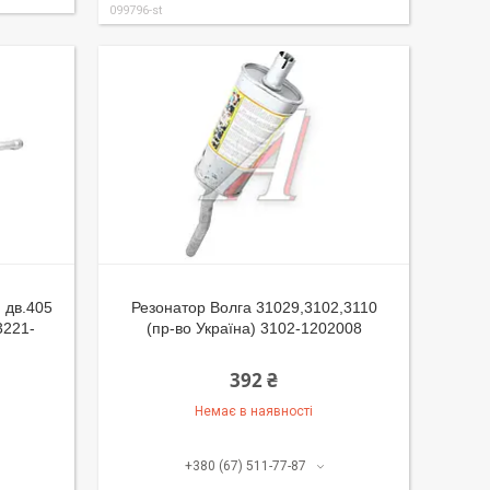
099796-st
 дв.405
Резонатор Волга 31029,3102,3110
 3221-
(пр-во Україна) 3102-1202008
392 ₴
Немає в наявності
+380 (67) 511-77-87