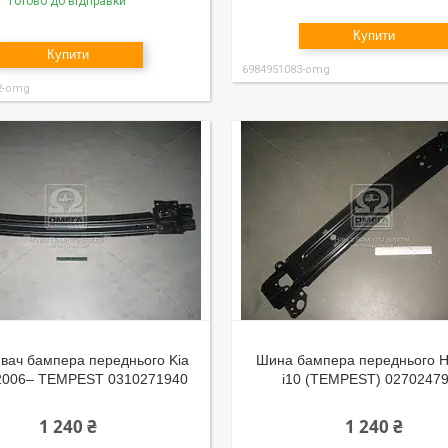
Готово до відправки
Купити
Купити
6984951083-omg
2-omg
вач бампера переднього Kia
Шина бампера переднього H
 2006– TEMPEST 0310271940
i10 (TEMPEST) 0270247
1 240 ₴
1 240 ₴