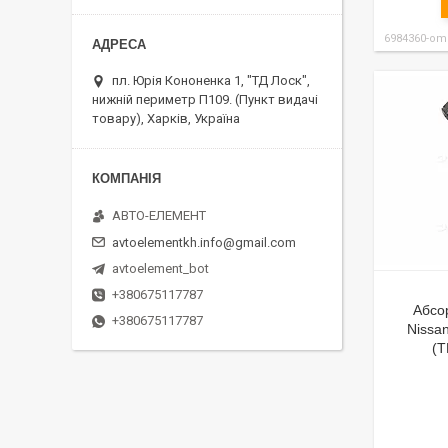
6984360-om
пл. Юрія Кононенка 1, "ТД Лоск",
нижній периметр П109. (Пункт видачі
товару), Харків, Україна
АВТО-ЕЛЕМЕНТ
avtoelementkh.info@gmail.com
avtoelement_bot
+380675117787
Абсо
+380675117787
Nissan
(T