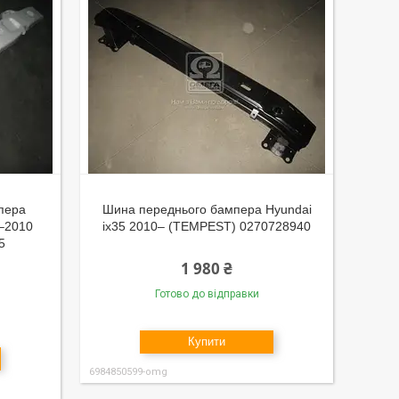
пера
Шина переднього бампера Hyundai
6–2010
ix35 2010– (TEMPEST) 0270728940
5
1 980 ₴
Готово до відправки
Купити
6984850599-omg