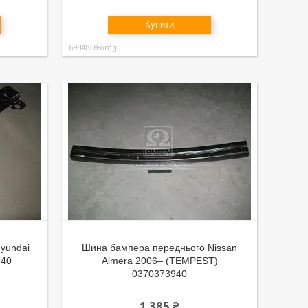
Купити
6984858-omg
yundai
Шина бампера переднього Nissan
940
Almera 2006– (TEMPEST)
0370373940
1 385 ₴