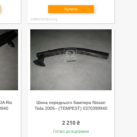
Купити
6984576100-omg
IA Rio
Шина переднього бампера Nissan
3940
Tiida 2005– (TEMPEST) 0370399940
2 210 ₴
Готово до відправки