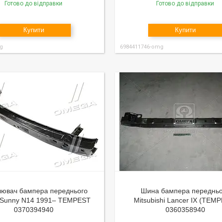
Готово до відправки
Готово до відправки
Купити
Купити
g
6984411746-omg
лювач бампера переднього
Шина бампера передньо
 Sunny N14 1991– TEMPEST
Mitsubishi Lancer IX (TEM
0370394940
0360358940