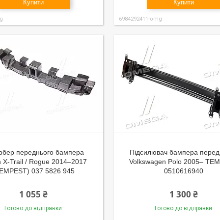
Купити
Купити
g
6984292411-omg
рбер переднього бампера
Підсилювач бампера перед
 X-Trail / Rogue 2014–2017
Volkswagen Polo 2005– TE
EMPEST) 037 5826 945
0510616940
1 055 ₴
1 300 ₴
Готово до відправки
Готово до відправки