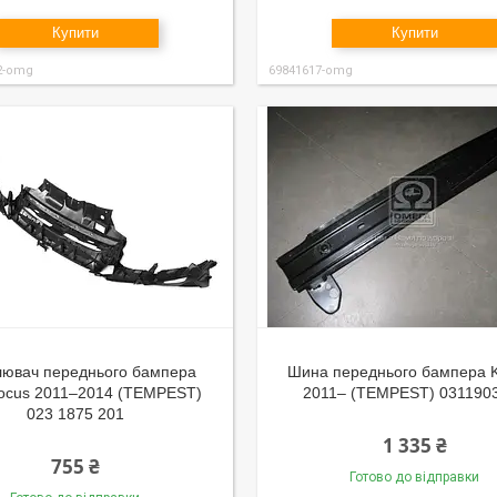
Купити
Купити
2-omg
69841617-omg
лювач переднього бампера
Шина переднього бампера K
ocus 2011–2014 (TEMPEST)
2011– (TEMPEST) 031190
023 1875 201
1 335 ₴
755 ₴
Готово до відправки