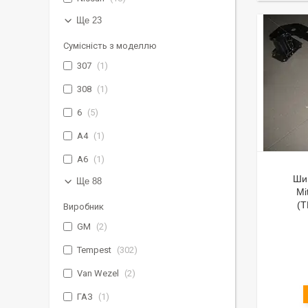
Ще 23
Сумісність з моделлю
307
1
308
1
6
5
A4
1
A6
1
Ши
Ще 88
Mi
(T
Виробник
GM
2
Tempest
302
Van Wezel
2
ГАЗ
1