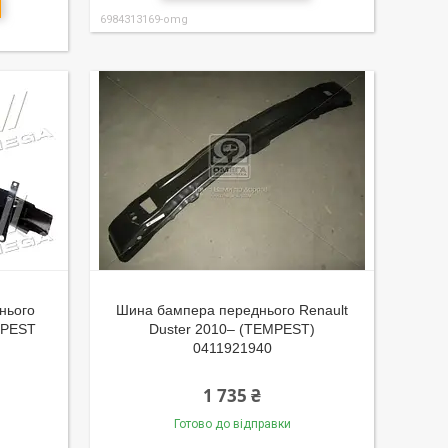
6984313169-omg
нього
Шина бампера переднього Renault
MPEST
Duster 2010– (TEMPEST)
0411921940
1 735 ₴
Готово до відправки