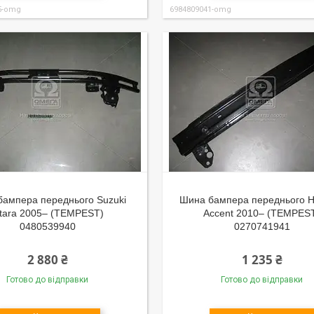
5-omg
6984809041-omg
бампера переднього Suzuki
Шина бампера переднього H
itara 2005– (TEMPEST)
Accent 2010– (TEMPES
0480539940
0270741941
2 880 ₴
1 235 ₴
Готово до відправки
Готово до відправки