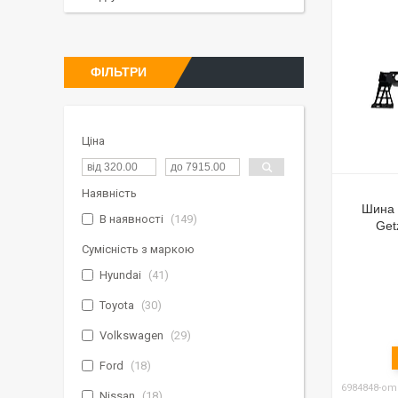
ФІЛЬТРИ
Ціна
Наявність
Шина 
В наявності
149
Get
Сумісність з маркою
Hyundai
41
Toyota
30
Volkswagen
29
Ford
18
6984848-om
Nissan
18