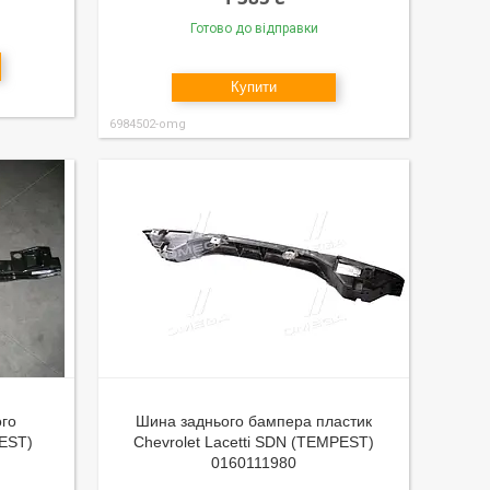
Готово до відправки
Купити
6984502-omg
го
Шина заднього бампера пластик
PEST)
Chevrolet Lacetti SDN (TEMPEST)
0160111980