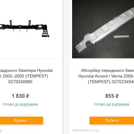
заднього бампера Hyundai
Абсорбер переднього бам
z 2002–2005 (TEMPEST)
Hyundai Accent / Verna 200
0270240980
(TEMPEST) 027023494
1 830 ₴
855 ₴
Готово до відправки
Готово до відправки
Купити
Купити
g
6984434971-omg