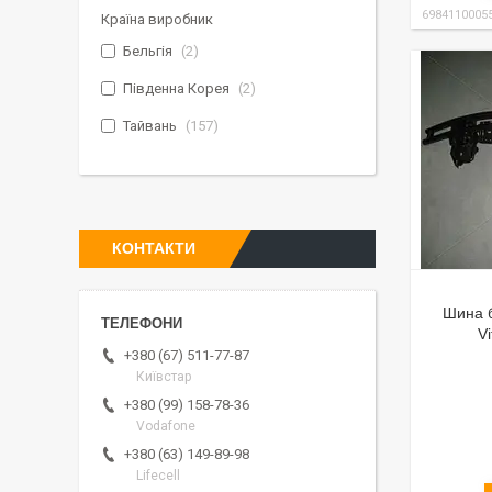
6984110005
Країна виробник
Бельгія
2
Південна Корея
2
Тайвань
157
КОНТАКТИ
Шина 
V
+380 (67) 511-77-87
Київстар
+380 (99) 158-78-36
Vodafone
+380 (63) 149-89-98
Lifecell