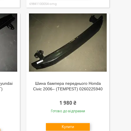
69841100054-omg
yundai
Шина бампера переднього Honda
T)
Civic 2006– (TEMPEST) 0260225940
1 980 ₴
Готово до відправки
Купити