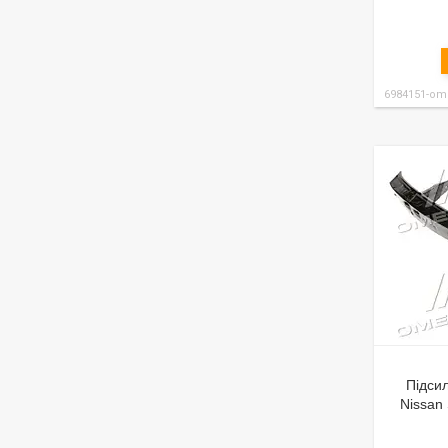
6984151-om
Підси
Nissan