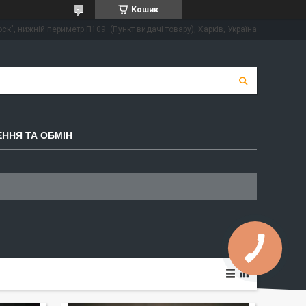
Кошик
ск", нижній периметр П109. (Пункт видачі товару), Харків, Україна
ННЯ ТА ОБМІН