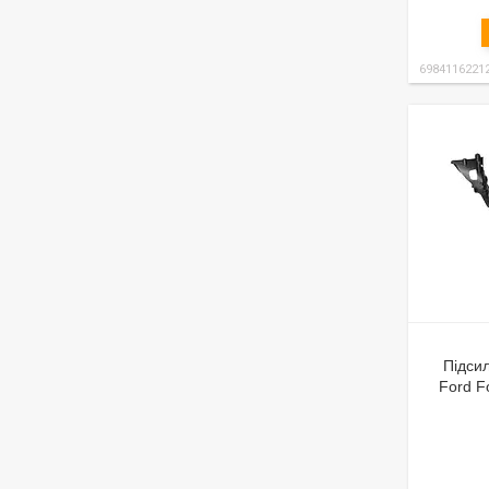
6984116221
Підси
Ford F