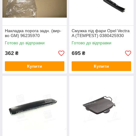
Накладка порога задн. (вир-
Смужка під фари Opel Vectra
во GM) 96235970
A (TEMPEST) 0380425930
Готово до відправки
Готово до відправки
362
695
₴
₴
Купити
Купити