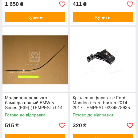
1 650
411
₴
₴
Купити
Купити
Молдинг переднього
Кріплення фари ліве Ford
бампера правий BMW 5-
Mondeo / Ford Fusion 2014–
Series (E39) (TEMPEST) 014
2017 TEMPEST 0234578935
0089 920
Готово до відправки
Готово до відправки
515
320
₴
₴