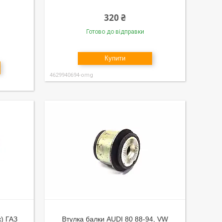
320 ₴
Готово до відправки
Купити
4629940694-omg
к) ГАЗ
Втулка балки AUDI 80 88-94, VW