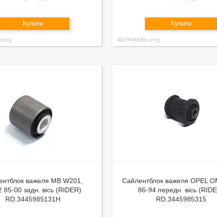
Купити
Купити
-omg
4629940686-omg
ентблок важеля MB W201,
Сайлентблок важеля OPEL 
 85-00 задн. вісь (RIDER)
86-94 передн. вісь (RID
RD.3445985131H
RD.3445985315