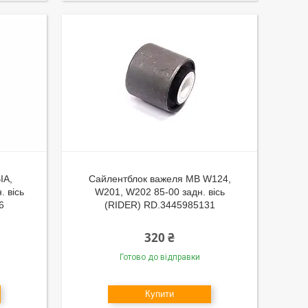
IA,
Сайлентблок важеля MB W124,
 вісь
W201, W202 85-00 задн. вісь
6
(RIDER) RD.3445985131
320 ₴
Готово до відправки
Купити