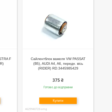
STRA F
Сайлентблок важеля VW PASSAT
ER)
(B5), AUDI A4, A6, передн. вісь
(RIDER) RD.3445985429
375 ₴
Готово до відправки
Купити
4629940723-omg