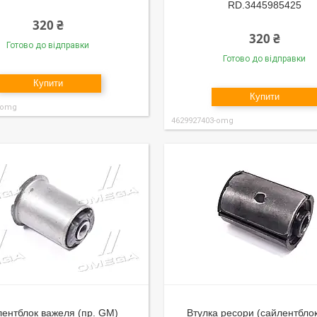
RD.3445985425
320 ₴
320 ₴
Готово до відправки
Готово до відправки
Купити
Купити
-omg
4629927403-omg
ентблок важеля (пр. GM)
Втулка ресори (сайлентбло