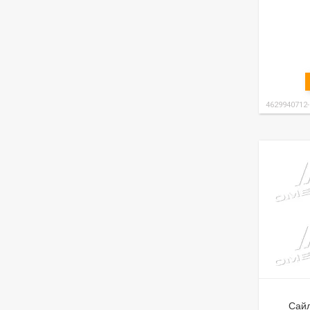
4629940712
Сайл