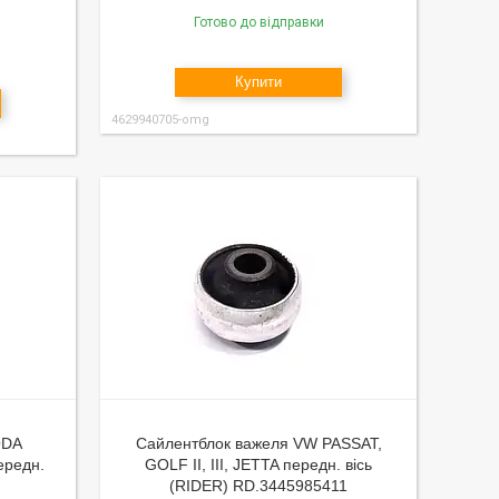
Готово до відправки
Купити
4629940705-omg
ODA
Сайлентблок важеля VW PASSAT,
ередн.
GOLF II, III, JETTA передн. вісь
(RIDER) RD.3445985411