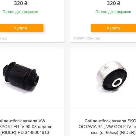
320 ₴
320 ₴
Готово до відправки
Готово до відправки
Купити
Купити
-omg
4629940726-omg
айлентблок важеля VW
Сайлентблок важеля SK
PORTER IV 90-03 передн.
OCTAVIA 97-, VW GOLF IV п
ь (RIDER) RD.3445004913
вісь (d=60мм) (RIDER)