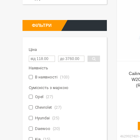
ФІЛЬТРИ
Ціна
Наявність
Сайл
В наявності
103
W20
(
Сумісність з маркою
Opel
27
Chevrolet
27
Hyundai
25
Daewoo
20
4629927401
Kia
15