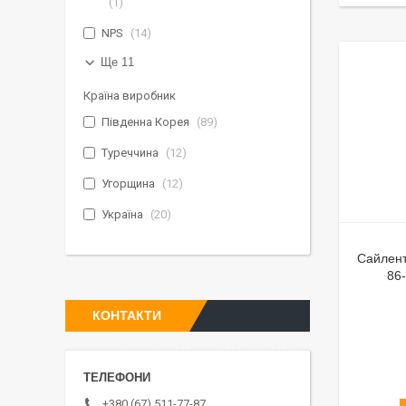
1
NPS
14
Ще 11
Країна виробник
Південна Корея
89
Туреччина
12
Угорщина
12
Україна
20
Сайлен
86-
КОНТАКТИ
+380 (67) 511-77-87