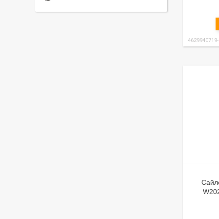
4629940719
Сайл
W202