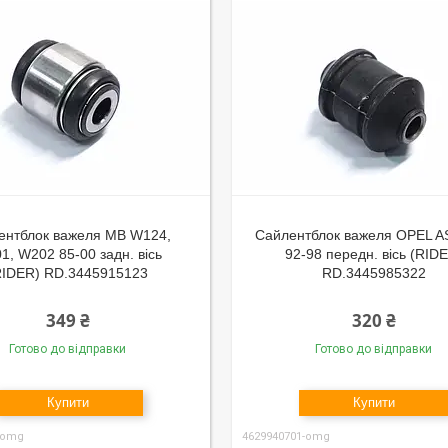
ентблок важеля MB W124,
Сайлентблок важеля OPEL A
1, W202 85-00 задн. вісь
92-98 передн. вісь (RID
RIDER) RD.3445915123
RD.3445985322
349 ₴
320 ₴
Готово до відправки
Готово до відправки
Купити
Купити
-omg
4629940701-omg