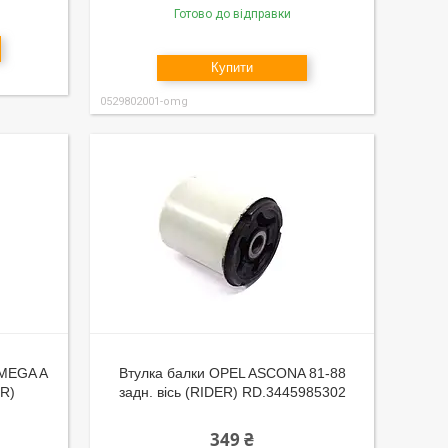
Готово до відправки
Купити
0529802001-omg
OMEGA A
Втулка балки OPEL ASCONA 81-88
ER)
задн. вісь (RIDER) RD.3445985302
349 ₴