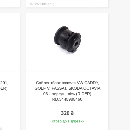
4629927408-omg
201,
Сайлентблок важеля VW CADDY,
DER)
GOLF V, PASSAT, SKODA OCTAVIA
03 - передн. вісь (RIDER)
RD.3445985460
320 ₴
Готово до відправки