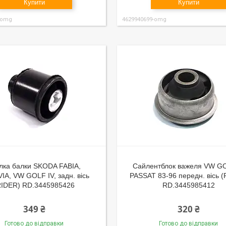
Купити
Купити
-omg
4629940699-omg
лка балки SKODA FABIA,
Сайлентблок важеля VW GOL
IA, VW GOLF IV, задн. вісь
PASSAT 83-96 передн. вісь 
RIDER) RD.3445985426
RD.3445985412
349 ₴
320 ₴
Готово до відправки
Готово до відправки