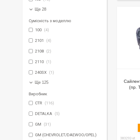
Ще 28
Сумісність з моделлю
100
4
2101
4
2108
2
2110
1
240SX
1
Сайлент
Ще 125
(пр.
Виробник
CTR
116
DETALKA
5
GM
31
GM (CHEVROLET/DAEWOO/OPEL)
383292-st