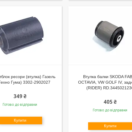
блок ресори (втулка) Газель
Втулка балки SKODA FAB
 Техно Гума) 3302-2902027
OCTAVIA, VW GOLF IV, задн.
(RIDER) RD.344502123
349 ₴
405 ₴
Готово до відправки
Готово до відправки
Купити
Купити