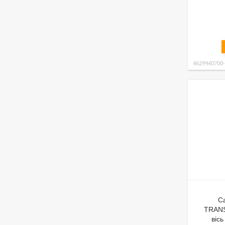
4629940700
С
TRANS
віс