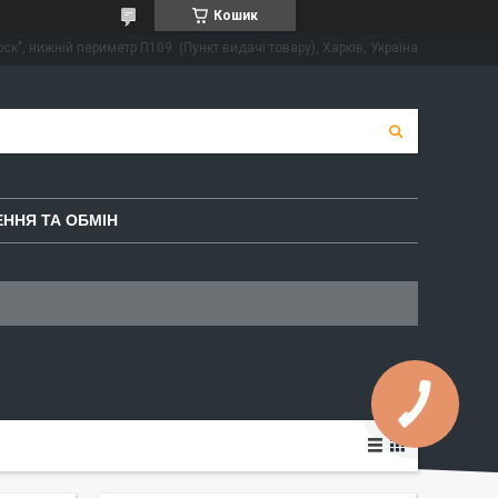
Кошик
ск", нижній периметр П109. (Пункт видачі товару), Харків, Україна
ННЯ ТА ОБМІН