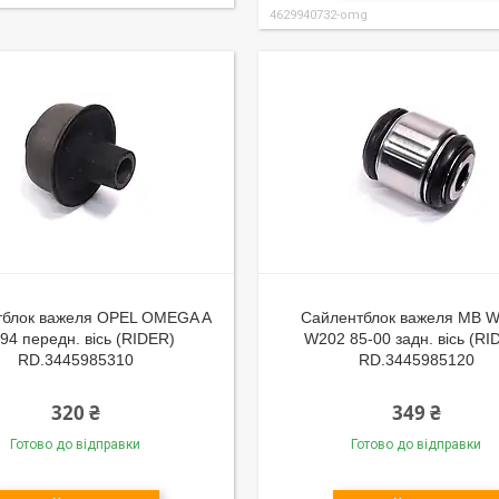
4629940732-omg
тблок важеля OPEL OMEGA A
Сайлентблок важеля MB W
94 передн. вісь (RIDER)
W202 85-00 задн. вісь (RI
RD.3445985310
RD.3445985120
320 ₴
349 ₴
Готово до відправки
Готово до відправки