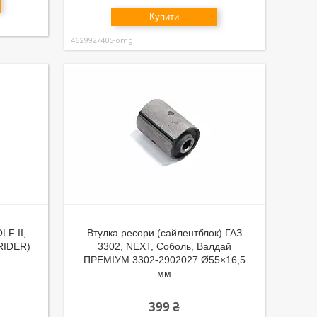
Купити
4629927405-omg
F II,
Втулка ресори (сайлентблок) ГАЗ
(RIDER)
3302, NEXT, Соболь, Валдай
ПРЕМІУМ 3302-2902027 Ø55×16,5
мм
399 ₴