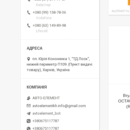
Київстар
4629940716
+380 (99) 158-78-36
Vodafone
+380 (63) 149-89-98
Lifecell
пл. Юрія Кононенка 1, "ТД Лоск",
нижній периметр П109. (Пункт видачі
товару), Харків, Україна
Вту
АВТО-ЕЛЕМЕНТ
OCTAV
avtoelementkh.info@gmail.com
(
avtoelement_bot
+380675117787
+380675117787