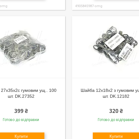
-omg
4905845987-omg
27х35х2с гумовим ущ.. 100
Шайба 12х18х2 з гумовим у
шт. DK.27352
шт. DK.12182
399 ₴
320 ₴
Готово до відправки
Готово до відправки
Купити
Купити