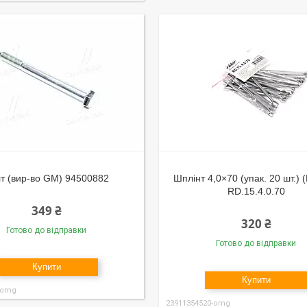
т (вир-во GM) 94500882
Шплінт 4,0×70 (упак. 20 шт.) 
RD.15.4.0.70
349 ₴
320 ₴
Готово до відправки
Готово до відправки
Купити
Купити
-omg
23911354520-omg