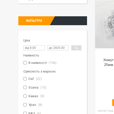
ФІЛЬТРИ
Ціна
Наявність
Хомут
В наявності
196
25мм.
Сумісність з маркою
Daf
32
Scania
15
Камаз
9
Урал
8
4991877244
ВАЗ
6