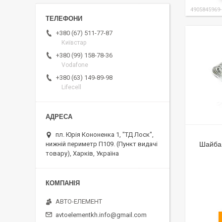
4905845969
+380 (67) 511-77-87
Київстар
+380 (99) 158-78-36
Vodafone
+380 (63) 149-89-98
Lifecell
пл. Юрія Кононенка 1, "ТД Лоск",
Шайба 
нижній периметр П109. (Пункт видачі
товару), Харків, Україна
АВТО-ЕЛЕМЕНТ
avtoelementkh.info@gmail.com