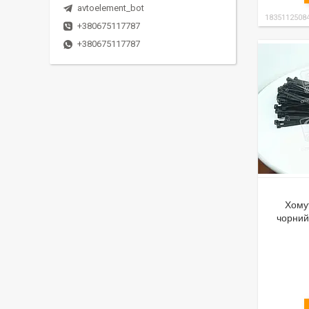
avtoelement_bot
1835112508
+380675117787
+380675117787
Хому
чорний