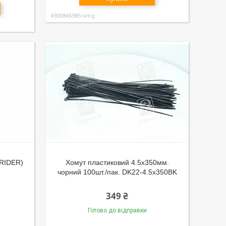
4905845985-omg
(RIDER)
Хомут пластиковий 4.5х350мм.
чорний 100шт./пак. DK22-4.5х350BK
349 ₴
Готово до відправки