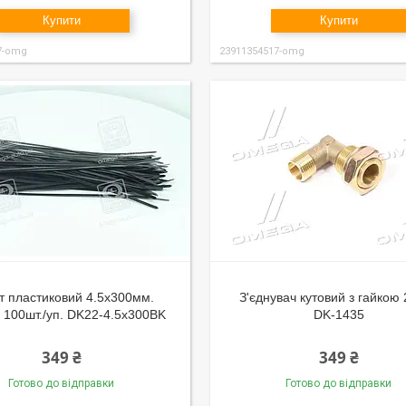
Купити
Купити
7-omg
23911354517-omg
т пластиковий 4.5х300мм.
З'єднувач кутовий з гайкою
 100шт./уп. DK22-4.5х300BK
DK-1435
349 ₴
349 ₴
Готово до відправки
Готово до відправки