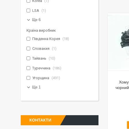
Korea
1
LSA
1
Ще 6
Країна виробник
Південна Корея
18
Словакия
1
Тайвань
10
Туреччина
186
Угорщина
491
Хому
Ще 1
чорний
КОНТАКТИ