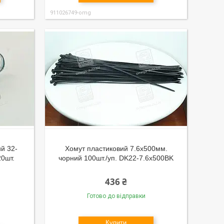
911026749-omg
й 32-
Хомут пластиковий 7.6х500мм.
20шт.
чорний 100шт./уп. DK22-7.6х500BK
436 ₴
Готово до відправки
Купити