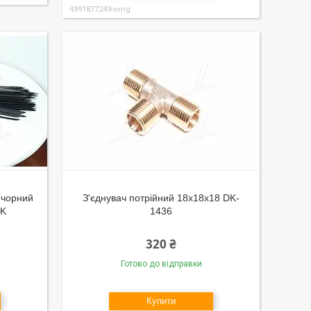
4991877249-omg
 чорний
З'єднувач потрійний 18х18х18 DK-
BK
1436
320 ₴
Готово до відправки
Купити