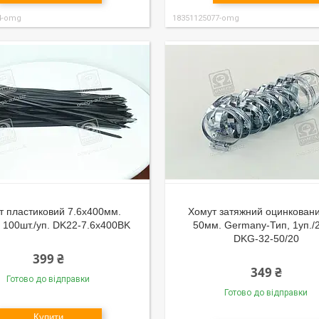
4-omg
18351125077-omg
т пластиковий 7.6х400мм.
Хомут затяжний оцинковани
 100шт./уп. DK22-7.6х400BK
50мм. Germany-Тип, 1уп./
DKG-32-50/20
399 ₴
349 ₴
Готово до відправки
Готово до відправки
Купити