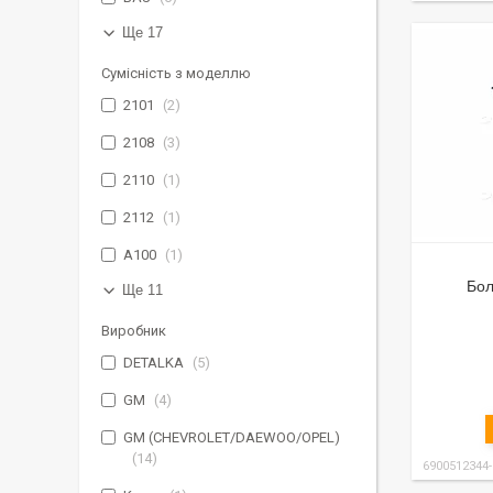
Ще 17
Сумісність з моделлю
2101
2
2108
3
2110
1
2112
1
A100
1
Бол
Ще 11
Виробник
DETALKA
5
GM
4
GM (CHEVROLET/DAEWOO/OPEL)
14
6900512344