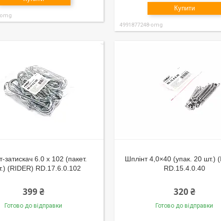
Купити
-omg
4991877248-omg
-затискач 6.0 x 102 (пакет.
Шплінт 4,0×40 (упак. 20 шт.) 
.) (RIDER) RD.17.6.0.102
RD.15.4.0.40
399 ₴
320 ₴
Готово до відправки
Готово до відправки