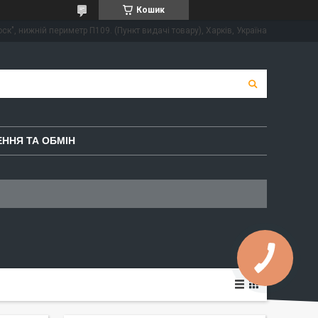
Кошик
ск", нижній периметр П109. (Пункт видачі товару), Харків, Україна
ННЯ ТА ОБМІН