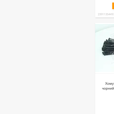
2391135449
Хому
чорний