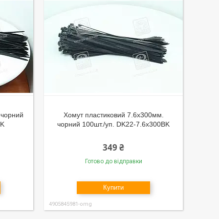
 чорний
Хомут пластиковий 7.6х300мм.
BK
чорний 100шт./уп. DK22-7.6х300BK
349 ₴
Готово до відправки
Купити
4905845981-omg