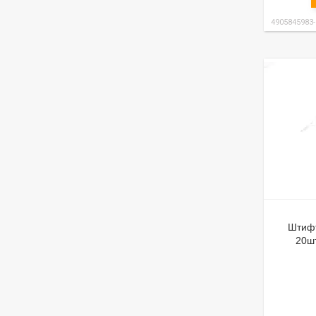
4905845983
Штифт
20шт