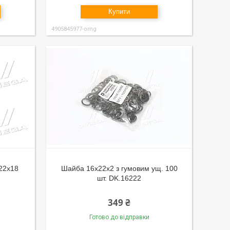
Купити
4905845977-omg
 22х18
Шайба 16х22х2 з гумовим ущ. 100
шт. DK.16222
349 ₴
Готово до відправки