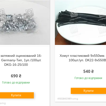
 затяжний оцинкований 16-
Хомут пластиковий 9х550мм.
 Germany-Тип, 1уп./100шт.
100шт./уп. DK22-9х550
DKG-16-25/100
540 ₴
690 ₴
Готово до відправки
Готово до відправки
Купити
Купити
4905845989-omg
-omg