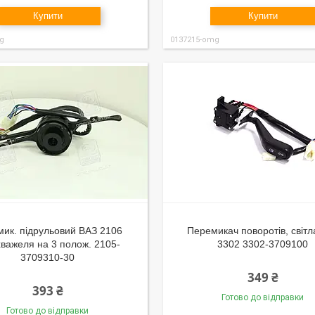
Купити
Купити
g
0137215-omg
ик. підрульовий ВАЗ 2106
Перемикач поворотів, світл
хважеля на 3 полож. 2105-
3302 3302-3709100
3709310-30
349 ₴
393 ₴
Готово до відправки
Готово до відправки