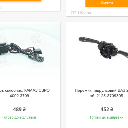
Купити
g
17371820-omg
л. склоочис. КАМАЗ ЄВРО
Перемик. підрульовий ВАЗ 
4002.3709
зб. 2123-3709305
489 ₴
452 ₴
Готово до відправки
Готово до відправки