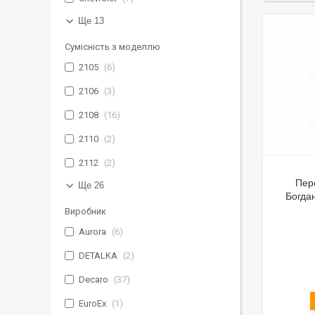
Ще 13
Сумісність з моделлю
2105
6
2106
3
2108
16
2110
2
2112
2
Пер
Ще 26
Богда
Виробник
Aurora
6
DETALKA
2
Decaro
37
EuroEx
1