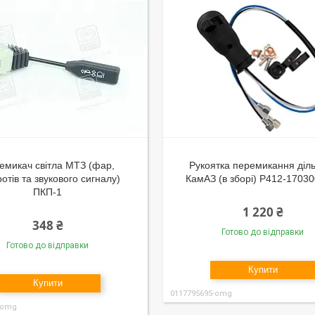
емикач світла МТЗ (фар,
Рукоятка перемикання діл
отів та звукового сигналу)
КамАЗ (в зборі) Р412-1703
ПКП-1
1 220 ₴
348 ₴
Готово до відправки
Готово до відправки
Купити
Купити
0117795695-omg
-omg