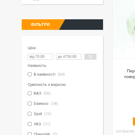
ФІЛЬТРИ
Ціна
Наявність
Пер
В наявності
69
повор
Сумісність з маркою
ВАЗ
36
Daewoo
18
Opel
13
УАЗ
11
2337866935
Chevrolet
7