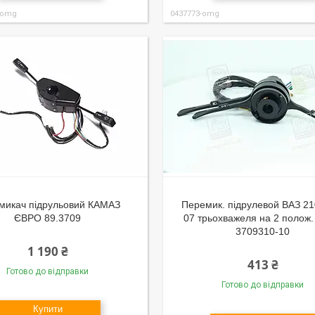
-omg
0437773-omg
микач підрульовий КАМАЗ
Перемик. підрулевой ВАЗ 21
ЄВРО 89.3709
07 трьохважеля на 2 полож.
3709310-10
1 190 ₴
413 ₴
Готово до відправки
Готово до відправки
Купити