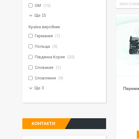
3295121092
GM
15
Ще 15
Країна виробник
Германия
1
Польща
5
Південна Корея
20
Словакия
1
Словлення
9
Ще 3
Перемик
КОНТАКТИ