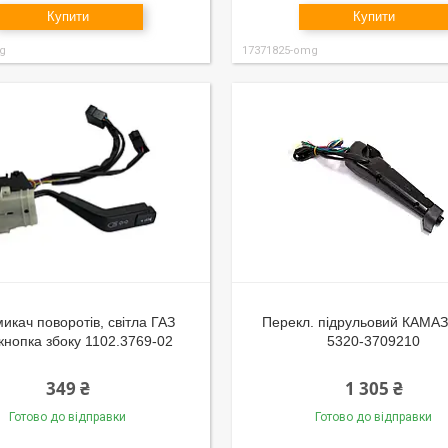
Купити
Купити
g
17371825-omg
икач поворотів, світла ГАЗ
Перекл. підрульовий КАМА
кнопка збоку 1102.3769-02
5320-3709210
349 ₴
1 305 ₴
Готово до відправки
Готово до відправки