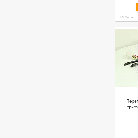
0537570-om
Перем
трьо