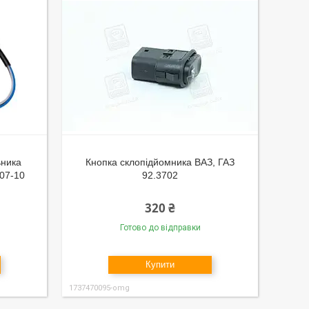
ьника
Кнопка склопідйомника ВАЗ, ГАЗ
007-10
92.3702
320 ₴
Готово до відправки
Купити
1737470095-omg