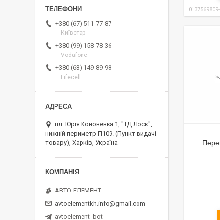
0137569809
+380 (67) 511-77-87
Київстар
+380 (99) 158-78-36
Vodafone
+380 (63) 149-89-98
Lifecell
пл. Юрія Кононенка 1, "ТД Лоск",
нижній периметр П109. (Пункт видачі
Пере
товару), Харків, Україна
АВТО-ЕЛЕМЕНТ
avtoelementkh.info@gmail.com
avtoelement_bot