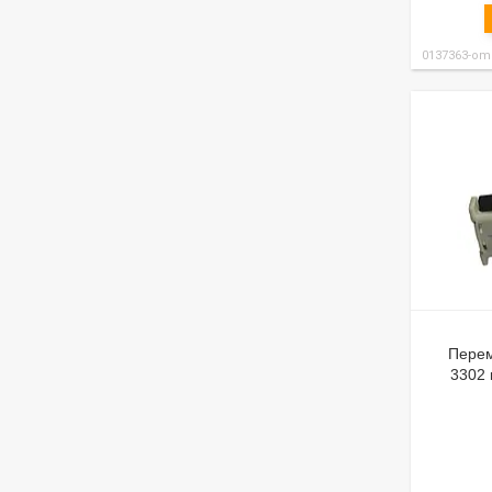
0137363-om
Перем
3302 