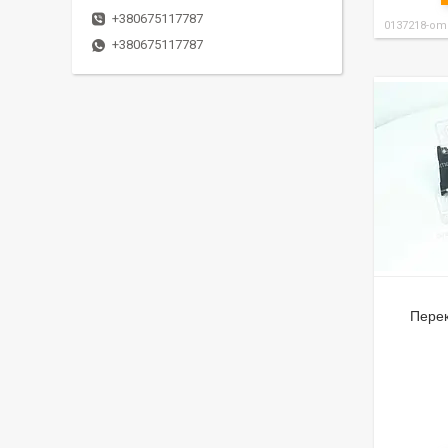
+380675117787
0137218-om
+380675117787
Перек