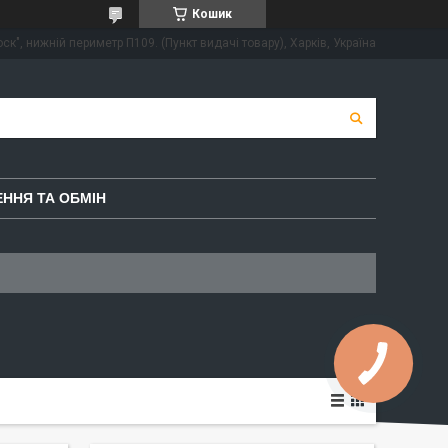
Кошик
ск", нижній периметр П109. (Пункт видачі товару), Харків, Україна
ННЯ ТА ОБМІН