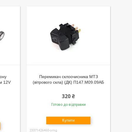
лону
Перемикач склоочисника МТЗ
ом 12V
(вітрового скла) (ДК) П147.М09.09АБ
320 ₴
Готово до відправки
Купити
23371426460-omg