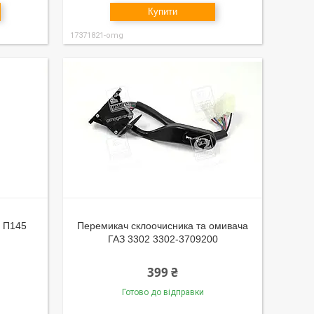
Купити
17371821-omg
З П145
Перемикач склоочисника та омивача
ГАЗ 3302 3302-3709200
399 ₴
Готово до відправки