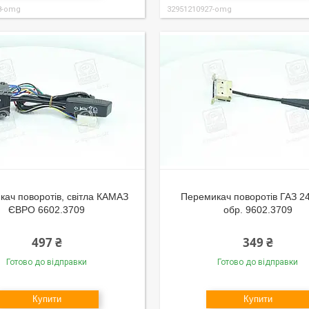
8-omg
32951210927-omg
ач поворотів, світла КАМАЗ
Перемикач поворотів ГАЗ 24
ЄВРО 6602.3709
обр. 9602.3709
497 ₴
349 ₴
Готово до відправки
Готово до відправки
Купити
Купити