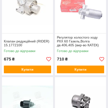
Регулятор холостого ходу
Клапан редукційний (RIDER)
РХХ 60 Газель,Волга
15.1772100
дв.406,405 (вир-во КАТЕК)
406.1147051-02
Готово до відправки
Готово до відправки
675
710
₴
₴
Купити
Купити