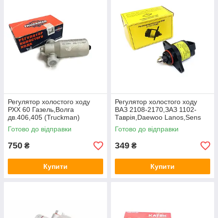
Регулятор холостого ходу
Регулятор холостого ходу
РХХ 60 Газель,Волга
ВАЗ 2108-2170,ЗАЗ 1102-
дв.406,405 (Truckman)
Таврiя,Daewoo Lanos,Sens
406.1147051-02
iнж. (метал) (NPS) 2112-
Готово до відправки
Готово до відправки
1148300
750
349
₴
₴
Купити
Купити