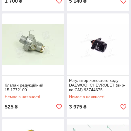
1 700
5 140
₴
₴
Регулятор холостого ходу
Клапан редукційний
DAEWOO, CHEVROLET (вир-
15.1772100
во GM) 93744675
Немає в наявності
Немає в наявності
525
3 975
₴
₴