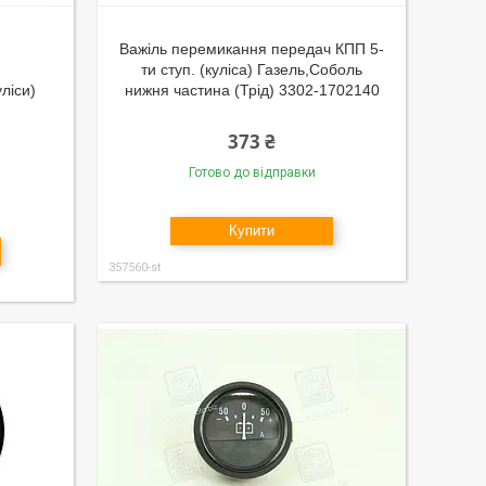
Важiль перемикання передач КПП 5-
ти ступ. (кулiса) Газель,Соболь
лiси)
нижня частина (Трiд) 3302-1702140
373 ₴
Готово до відправки
Купити
357560-st