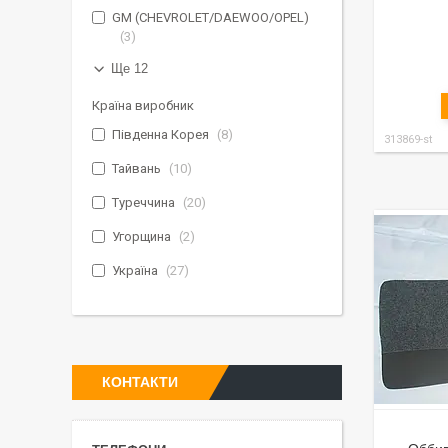
GM (CHEVROLET/DAEWOO/OPEL)
3
Ще 12
Країна виробник
Південна Корея
8
313869-st
Тайвань
10
Туреччина
20
Угорщина
2
Україна
27
КОНТАКТИ