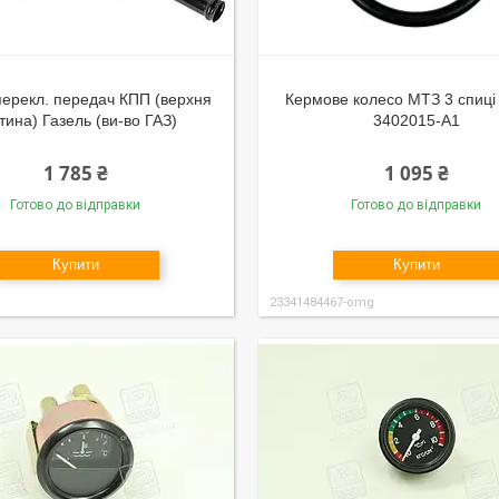
перекл. передач КПП (верхня
Кермове колесо МТЗ 3 спиці
тина) Газель (ви-во ГАЗ)
3402015-А1
1 785 ₴
1 095 ₴
Готово до відправки
Готово до відправки
Купити
Купити
23341484467-omg