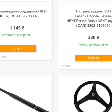
еремикання роздільника КПП
Пильник важеля КПП
IDER) RD.413-1703007
Газель,Соболь,Газель
NEXT,Бiзнес,Газон NEXT (ку
(OAR) 3302-5107090
1 145 ₴
Готово до відправки
330 ₴
Готово до відправки
Купити
7-omg
Купити
093648-st