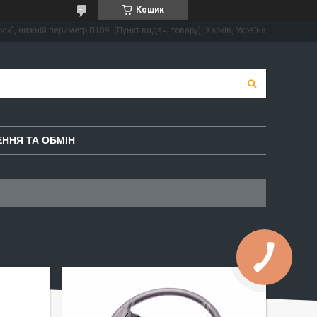
Кошик
ск", нижній периметр П109. (Пункт видачі товару), Харків, Україна
ННЯ ТА ОБМІН