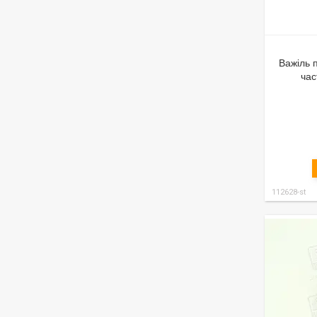
Важіль 
час
112628-st