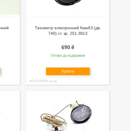
ічний
Тахометр електронний КамАЗ (дв.
740) ст. зр. 251.3813
690 ₴
Готово до відправки
Купити
01371097091-omg