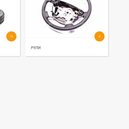
16
6
РУЛИ