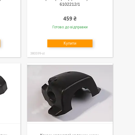
6102212/1
459 ₴
Готово до відправки
Купити
380599-st