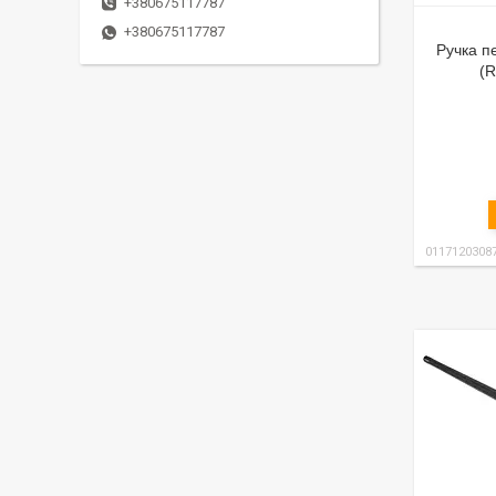
+380675117787
+380675117787
Ручка п
(R
0117120308