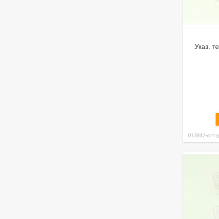
Указ. т
013842-omg