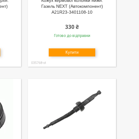
рхн.
Кожух кермової колонки нижн.
ент)
Газель NEXT (Автокомпонент)
А21R23-3401108-10
330 ₴
Готово до відправки
Купити
035768-st