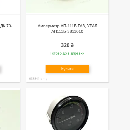
 ДК 70-
Амперметр АП-111Б ГАЗ, УРАЛ
АП111Б-3811010
320 ₴
Готово до відправки
Купити
033841-omg