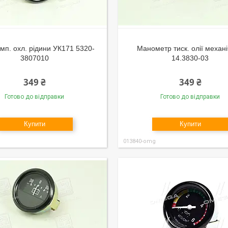
емп. охл. рідини УК171 5320-
Манометр тиск. олії механ
3807010
14.3830-03
349 ₴
349 ₴
Готово до відправки
Готово до відправки
Купити
Купити
013840-omg