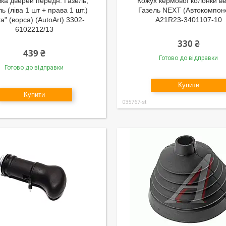
ка дверей передн. Газель,
Кожух кермової колонки ве
ь (ліва 1 шт + права 1 шт.)
Газель NEXT (Автокомпон
та" (ворса) (AutoArt) 3302-
А21R23-3401107-10
6102212/13
330 ₴
439 ₴
Готово до відправки
Готово до відправки
Купити
Купити
035767-st