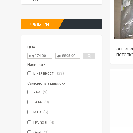
ФІЛЬТРИ
Ціна
ОБШИВКИ
ПОТОЛК
Наявність
В наявності
33
Сумісність з маркою
УАЗ
9
TATA
9
МТЗ
5
Hyundai
4
Opel
3