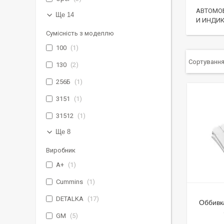
АВТОМО
Ще 14
И ИНДИ
Сумісність з моделлю
100
1
130
2
256Б
1
3151
1
31512
1
Ще 8
Виробник
A+
1
Cummins
1
DETALKA
17
Оббивк
GM
5