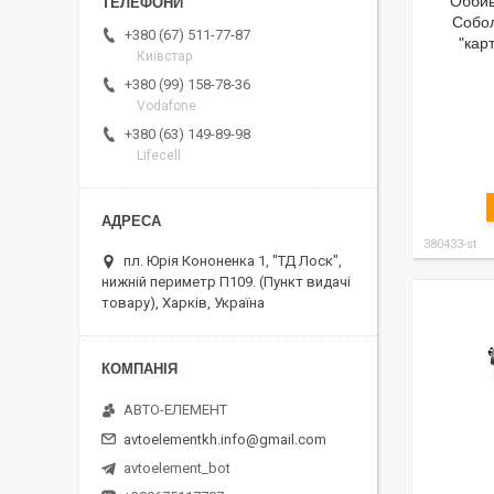
Оббив
Собол
+380 (67) 511-77-87
"кар
Київстар
+380 (99) 158-78-36
Vodafone
+380 (63) 149-89-98
Lifecell
380433-st
пл. Юрія Кононенка 1, "ТД Лоск",
нижній периметр П109. (Пункт видачі
товару), Харків, Україна
АВТО-ЕЛЕМЕНТ
avtoelementkh.info@gmail.com
avtoelement_bot