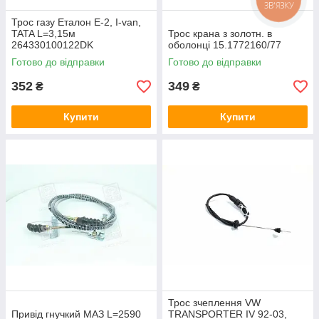
ЗВ'ЯЗКУ
Трос газу Еталон Е-2, І-van,
TATA L=3,15м
Трос крана з золотн. в
264330100122DK
оболонці 15.1772160/77
Готово до відправки
Готово до відправки
352
349
₴
₴
Купити
Купити
Трос зчеплення VW
Привід гнучкий МАЗ L=2590
TRANSPORTER IV 92-03,