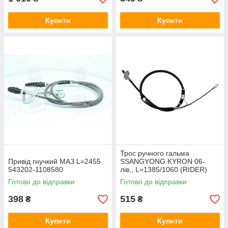
Купити
Купити
Трос ручного гальма
Привід гнучкий МАЗ L=2455
SSANGYONG KYRON 06-
543202-1108580
лів., L=1385/1060 (RIDER)
RD.4442K10397
Готово до відправки
Готово до відправки
398
515
₴
₴
Купити
Купити