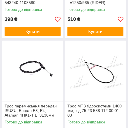
543240-1108580
L=1250/965 (RIDER)
RD.41155501632
Готово до відправки
Готово до відправки
398
510
₴
₴
Купити
Купити
Трос перемикання передач
Трос МТЗ гідросистеми 1400
ISUZU, Богдан Е3, Е4,
мм, хід 75 23.588.112.00.01-
Ataman 4HK1-T L=3130мм
03
122-002-01DK
Готово до відправки
Готово до відправки