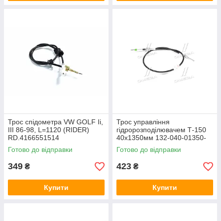
Трос спідометра VW GOLF Ii,
Трос управління
III 86-98, L=1120 (RIDER)
гідророзподілювачем Т-150
RD.4166551514
40х1350мм 132-040-01350-
025
Готово до відправки
Готово до відправки
349
423
₴
₴
Купити
Купити