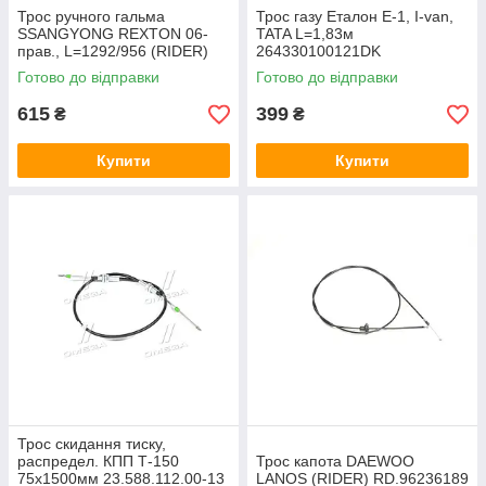
Трос ручного гальма
Трос газу Еталон Е-1, І-van,
SSANGYONG REXTON 06-
TATA L=1,83м
прав., L=1292/956 (RIDER)
264330100121DK
RD.4442K17459
Готово до відправки
Готово до відправки
615
399
₴
₴
Купити
Купити
Трос скидання тиску,
распредел. КПП Т-150
Трос капота DAEWOO
75х1500мм 23.588.112.00-13
LANOS (RIDER) RD.96236189