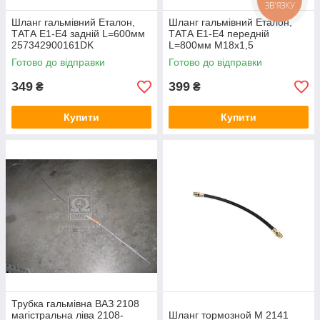
ЗВ'ЯЗКУ
Шланг гальмівний Еталон,
Шланг гальмівний Еталон,
ТАТА Е1-Е4 задній L=600мм
ТАТА Е1-Е4 передній
257342900161DK
L=800мм М18х1,5
257342950177DK
Готово до відправки
Готово до відправки
349
399
₴
₴
Купити
Купити
Трубка гальмівна ВАЗ 2108
магістральна ліва 2108-
Шланг тормозной М 2141