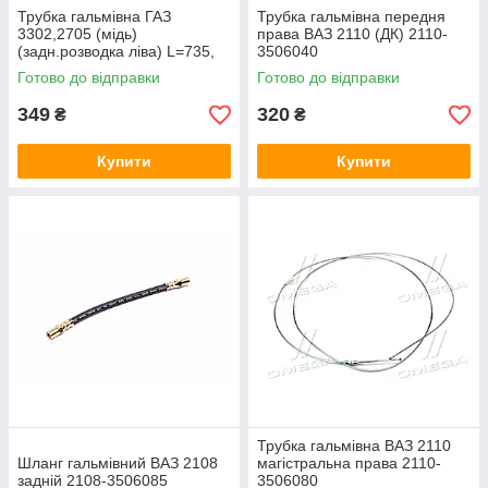
Трубка гальмівна ГАЗ
Трубка гальмівна передня
3302,2705 (мідь)
права ВАЗ 2110 (ДК) 2110-
(задн.розводка ліва) L=735,
3506040
М10х1,25 3302-3506065-01
Готово до відправки
Готово до відправки
349
320
₴
₴
Купити
Купити
Трубка гальмівна ВАЗ 2110
Шланг гальмівний ВАЗ 2108
магістральна права 2110-
задній 2108-3506085
3506080