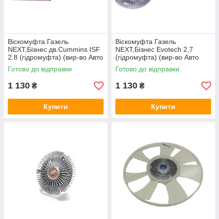
Вiскомуфта Газель
Вiскомуфта Газель
NEXT,Бiзнес дв.Cummins ISF
NEXT,Бiзнес Evotech 2,7
2.8 (гiдромуфта) (вир-во Авто
(гiдромуфта) (вир-во Авто
Престиж) 020005181
Престиж) 020007477
Готово до відправки
Готово до відправки
1 130
1 130
₴
₴
Купити
Купити