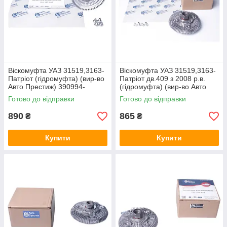
Вiскомуфта УАЗ 31519,3163-
Вiскомуфта УАЗ 31519,3163-
Патрiот (гiдромуфта) (вир-во
Патрiот дв.409 з 2008 р.в.
Авто Престиж) 390994-
(гiдромуфта) (вир-во Авто
1308008
Престиж) 3162-1308070
Готово до відправки
Готово до відправки
890
865
₴
₴
Купити
Купити