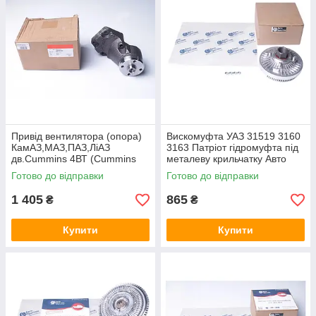
Привiд вентилятора (опора)
Вискомуфта УАЗ 31519 3160
КамАЗ,МАЗ,ПАЗ,ЛiАЗ
3163 Патріот гідромуфта під
дв.Cummins 4ВТ (Cummins
металеву крильчатку Авто
Investmen) 4932910,4933759
Престиж 3741-1308070
Готово до відправки
Готово до відправки
1 405
865
₴
₴
Купити
Купити