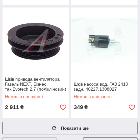
Шків привода вентилятора
Газель NEXT, Бізнес
Шків насоса вод. ГАЗ 2410
так.Evotech 2,7 (полікліновий)
задн. 40227.1308027
(пр.о УАЗ) 4216.1005074-20
Немає в наявності
Немає в наявності
2 911
349
₴
₴
Показати ще