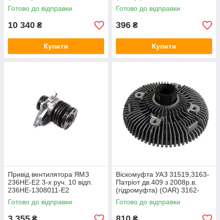
Готово до відправки
Готово до відправки
10 340
396
₴
₴
Купити
Купити
Привід вентилятора ЯМЗ
Вiскомуфта УАЗ 31519,3163-
236НЕ-Е2 3-х руч. 10 відп.
Патрiот дв.409 з 2008р.в.
236НЕ-1308011-Е2
(гiдромуфта) (OAR) 3162-
1308070-DC
Готово до відправки
Готово до відправки
3 355
810
₴
₴