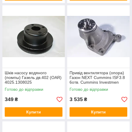
Шкiв насосу водяного
Привiд вентилятора (опора)
(помпы) Газель дв.402 (OAR)
Газон NEXT Cummins ISF3.8
4025.1308025
6отв. Cummins Investmen
4934464
Готово до відправки
Готово до відправки
349
3 535
₴
₴
Купити
Купити