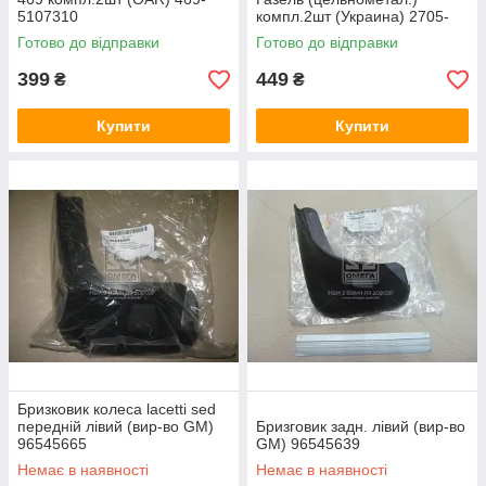
5107310
компл.2шт (Украина) 2705-
5401568
Готово до відправки
Готово до відправки
399
449
₴
₴
Купити
Купити
Бризковик колеса lacetti sed
передній лівий (вир-во GM)
Бризговик задн. лівий (вир-во
96545665
GM) 96545639
Немає в наявності
Немає в наявності