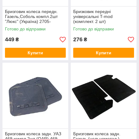
Бризговик колеса передн.
Бризковик передні
Газель,Соболь компл.2шт
універсальні T-mod
"Люкс" (Україна) 2705-
(комплект. 2 шт)
5401232-01
Готово до відправки
Готово до відправки
449
276
₴
₴
Купити
Купити
Бризговик колеса задн. УАЗ
Бризговик колеса задн.
469 компл.2шт (OAR) 469-
Газель (цельнометал.)