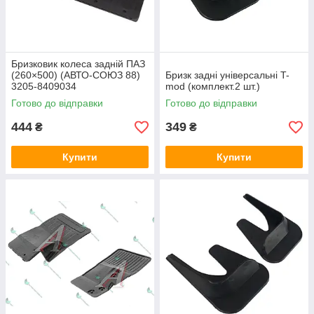
Бризковик колеса задній ПАЗ
(260×500) (АВТО-СОЮЗ 88)
Бризк задні універсальні T-
3205-8409034
mod (комплект.2 шт.)
Готово до відправки
Готово до відправки
444
349
₴
₴
Купити
Купити