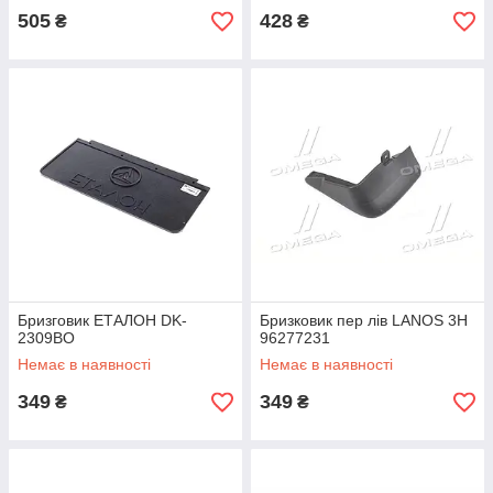
505
428
₴
₴
Бризговик ЕТАЛОН DK-
Бризковик пер лів LANOS 3H
2309BO
96277231
Немає в наявності
Немає в наявності
349
349
₴
₴