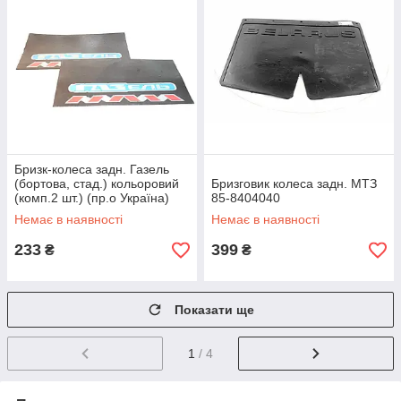
Бризк-колеса задн. Газель
(бортова, стад.) кольоровий
Бризговик колеса задн. МТЗ
(комп.2 шт.) (пр.о Україна)
85-8404040
3302-5401568-12
Немає в наявності
Немає в наявності
233
399
₴
₴
Показати ще
1
/ 4