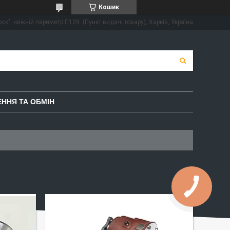
Кошик
ск", нижній периметр П109. (Пункт видачі товару), Харків, Україна
ННЯ ТА ОБМІН