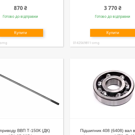
870 ₴
3 770 ₴
Готово до відправки
Готово до відправки
Купити
Купити
-omg
0142569811-omg
приводу ВВП Т-150К (ДК)
Підшипник 408 (6408) вал в