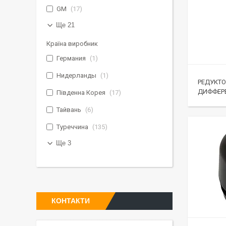
GM
17
Ще 21
Країна виробник
Германия
1
Нидерланды
1
РЕДУКТО
ДИФФЕР
Південна Корея
17
Тайвань
6
Туреччина
135
Ще 3
КОНТАКТИ