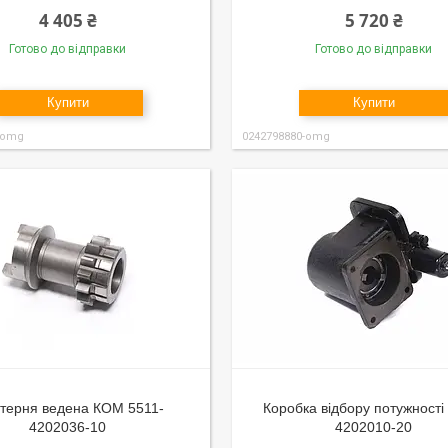
4 405 ₴
5 720 ₴
Готово до відправки
Готово до відправки
Купити
Купити
-omg
0242798880-omg
терня ведена КОМ 5511-
Коробка відбору потужності
4202036-10
4202010-20