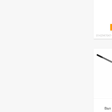
0142947047
Вал 