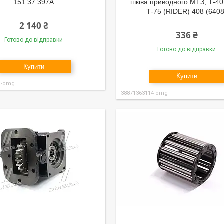
151.37.397А
шківа приводного МТЗ, Т-4
Т-75 (RIDER) 408 (6408
2 140 ₴
336 ₴
Готово до відправки
Готово до відправки
Купити
Купити
4-omg
38871363114-omg