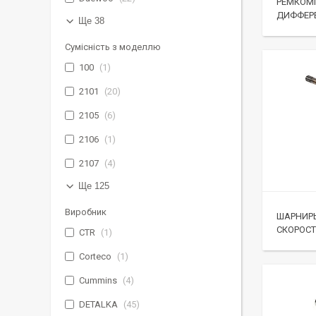
РЕМКОМП
ДИФФЕР
Ще 38
Сумісність з моделлю
100
1
2101
20
2105
6
2106
1
2107
4
Ще 125
Виробник
ШАРНИР
СКОРОС
CTR
1
Corteco
1
Cummins
4
DETALKA
45