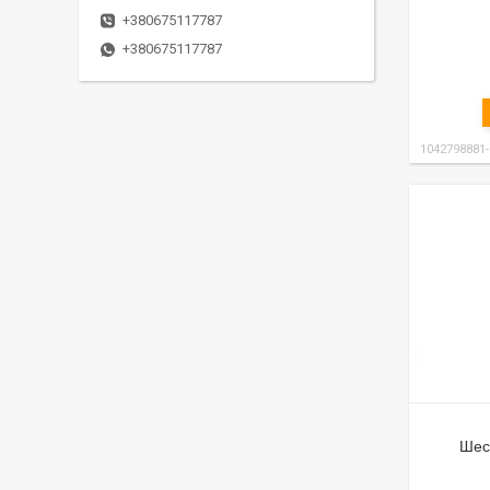
+380675117787
+380675117787
1042798881
Шес