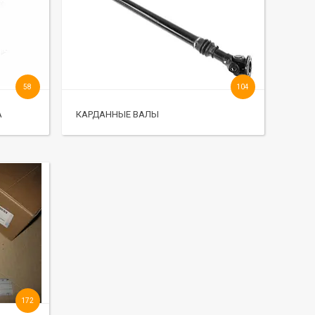
58
104
А
КАРДАННЫЕ ВАЛЫ
172