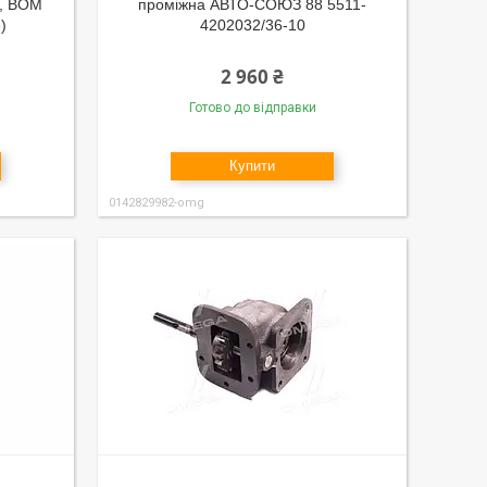
0, ВОМ
проміжна АВТО-СОЮЗ 88 5511-
)
4202032/36-10
2 960 ₴
Готово до відправки
Купити
0142829982-omg