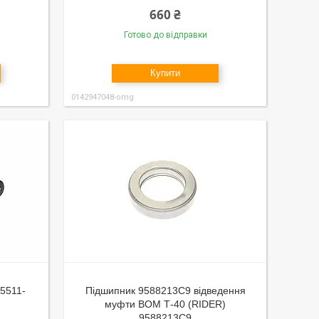
660 ₴
Готово до відправки
Купити
0142947048-omg
 5511-
Підшипник 9588213С9 відведення
муфти ВОМ Т-40 (RIDER)
9588213С9