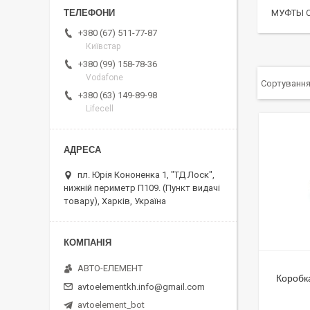
МУФТЫ 
+380 (67) 511-77-87
Київстар
+380 (99) 158-78-36
Vodafone
+380 (63) 149-89-98
Lifecell
пл. Юрія Кононенка 1, "ТД Лоск",
нижній периметр П109. (Пункт видачі
товару), Харків, Україна
АВТО-ЕЛЕМЕНТ
Коробка
avtoelementkh.info@gmail.com
avtoelement_bot