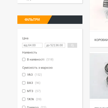
ФІЛЬТРИ
Ціна
КОРОБКИ
Наявність
В наявності
518
Сумісність з маркою
УАЗ
152
ВАЗ
96
МТЗ
57
TATA
39
Daewoo
22