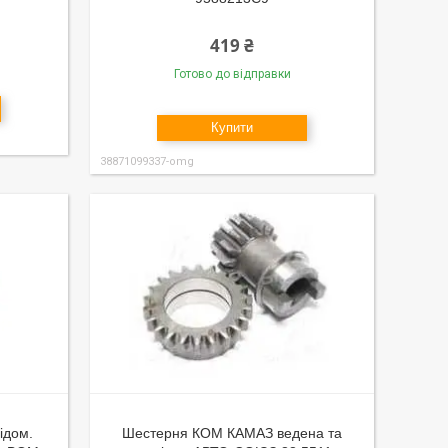
419 ₴
Готово до відправки
Купити
38871099337-omg
ідом.
Шестерня КОМ КАМАЗ ведена та