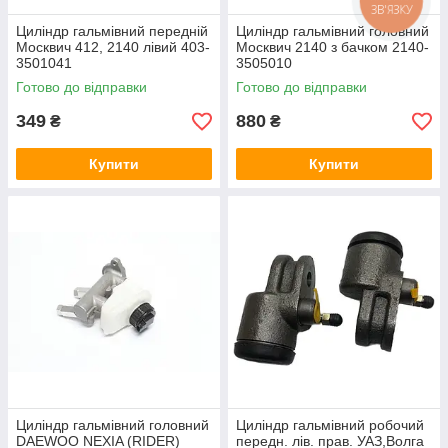
ЗВ'ЯЗКУ
Циліндр гальмівний передній
Циліндр гальмівний головний
Москвич 412, 2140 лівий 403-
Москвич 2140 з бачком 2140-
3501041
3505010
Готово до відправки
Готово до відправки
349
880
₴
₴
Купити
Купити
Циліндр гальмівний головний
Цилiндр гальмiвний робочий
DAEWOO NEXIA (RIDER)
передн. лiв. прав. УАЗ,Волга