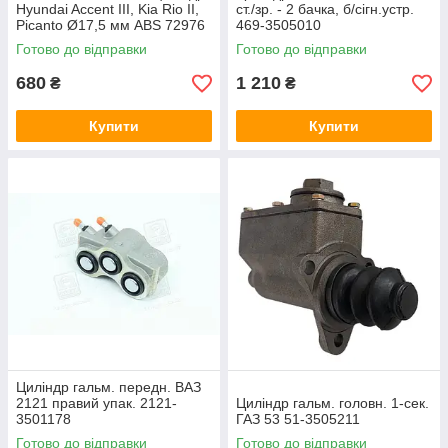
Hyundai Accent III, Kia Rio II,
ст./зр. - 2 бачка, б/сігн.устр.
Picanto Ø17,5 мм ABS 72976
469-3505010
Готово до відправки
Готово до відправки
680
1 210
₴
₴
Купити
Купити
Циліндр гальм. передн. ВАЗ
2121 правий упак. 2121-
Циліндр гальм. головн. 1-сек.
3501178
ГАЗ 53 51-3505211
Готово до відправки
Готово до відправки