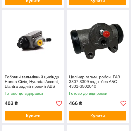
Купити
Купити
Робочий гальмівний циліндр
Циліндр гальм. робоч. ГАЗ
Honda Civic, Hyundai Accent,
3307,3309 задн. без АБС
Elantra задній правий ABS
4301-3502040
72986
Готово до відправки
Готово до відправки
403
466
₴
₴
Купити
Купити