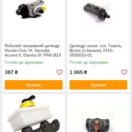
Робочий гальмівний циліндр
Циліндр гальм. гол. Газель,
Honda Civic VI, Hyundai
Волга (з бачком) 2410-
Accent II, Elantra III TRW Ø19
3505010-01
мм ABS 72986
Готово до відправки
Готово до відправки
387
1 065
₴
₴
Купити
Купити