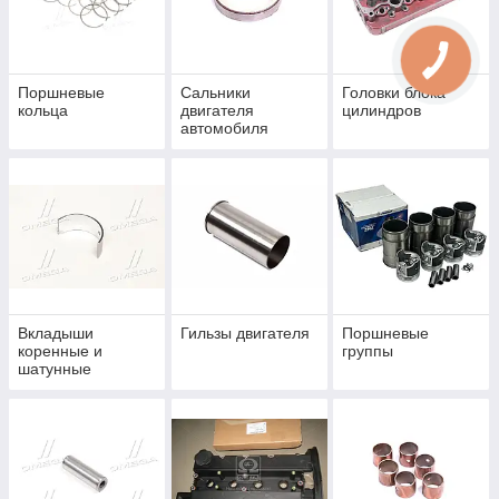
Поршневые
Сальники
Головки блока
кольца
двигателя
цилиндров
автомобиля
Вкладыши
Гильзы двигателя
Поршневые
коренные и
группы
шатунные