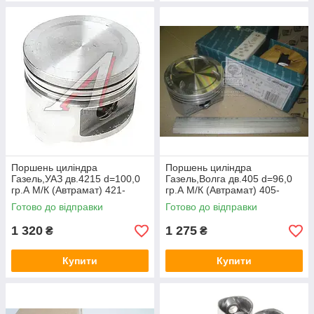
Поршень цилiндра
Поршень цилiндра
Газель,УАЗ дв.4215 d=100,0
Газель,Волга дв.405 d=96,0
гр.А М/К (Автрамат) 421-
гр.А М/К (Автрамат) 405-
1004015
1004015М-АР
Готово до відправки
Готово до відправки
1 320
1 275
₴
₴
Купити
Купити