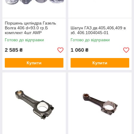
Поршень циліндра Газель
Волга 406 d=93.0 гр.Б
Шатун ГАЗ дв.405,406,409 в
комплект 4шт AMP
зб. 406.1004045-01
406.1004015Н-БР
Готово до відправки
Готово до відправки
2 585
1 060
₴
₴
Купити
Купити