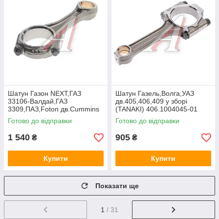
Шатун Газон NEXT,ГАЗ
Шатун Газель,Волга,УАЗ
33106-Валдай,ГАЗ
дв.405,406,409 у зборi
3309,ПАЗ,Foton дв.Cummins
(TANAKI) 406.1004045-01
ISF 3.8 (Cummins Investmen)
Готово до відправки
Готово до відправки
5257364
1 540
905
₴
₴
Купити
Купити
Показати ще
1
/ 31