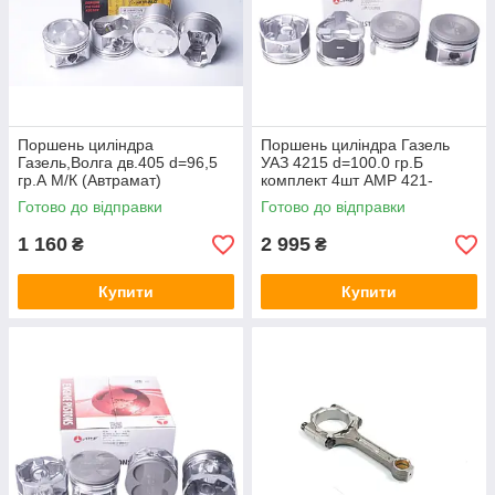
Поршень цилiндра
Поршень циліндра Газель
Газель,Волга дв.405 d=96,5
УАЗ 4215 d=100.0 гр.Б
гр.А М/К (Автрамат)
комплект 4шт AMP 421-
405.1004014-01-Р
1004015
Готово до відправки
Готово до відправки
1 160
2 995
₴
₴
Купити
Купити