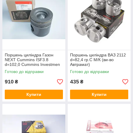
Поршень цилiндра Газон
Поршень циліндра ВАЗ 2112
NEXT Cummins ISF3.8
d=82,4 гр.C М/К (ви-во
d=102,0 Cummins Investmen
Автрамат)
5258754
Готово до відправки
Готово до відправки
910
435
₴
₴
Купити
Купити