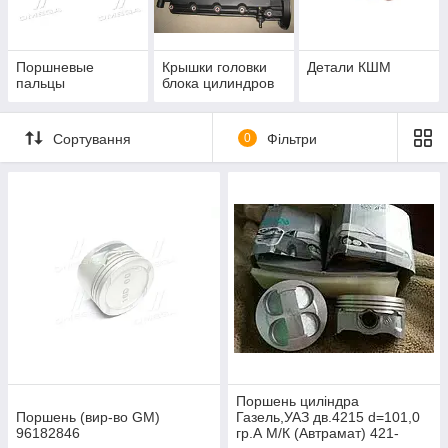
Поршневые
Крышки головки
Детали КШМ
пальцы
блока цилиндров
Сортування
0
Фільтри
Поршень цилiндра
Поршень (вир-во GM)
Газель,УАЗ дв.4215 d=101,0
96182846
гр.А М/К (Автрамат) 421-