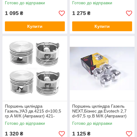
1004015М Р2
Готово до відправки
Готово до відправки
1 095
1 275
₴
₴
Купити
Купити
Поршень цилiндра
Поршень цилiндра Газель
Газель,УАЗ дв.4215 d=100,5
NEXT,Бiзнес дв.Evotech 2,7
гр.А М/К (Автрамат) 421-
d=97,5 гр.В М/К (Автрамат)
1004015 Р1
А274.1004018-БР
Готово до відправки
Готово до відправки
1 320
1 125
₴
₴