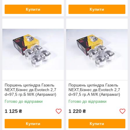
Купити
Купити
Поршень цилiндра Газель
Поршень цилiндра Газель
NEXT,Бiзнес дв.Evotech 2,7
NEXT,Бiзнес дв.Evotech 2,7
d=97,5 гр.Б М/К (Автрамат)
d=97,5 гр.А М/К (Автрамат)
А274.1004018-БР
А274.1004018-БР
Готово до відправки
Готово до відправки
1 125
1 220
₴
₴
Купити
Купити