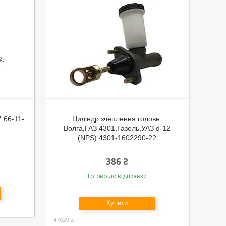
7 66-11-
Цилiндр зчеплення головн.
Волга,ГАЗ 4301,Газель,УАЗ d-12
(NPS) 4301-1602290-22
386 ₴
Готово до відправки
Купити
147629-st