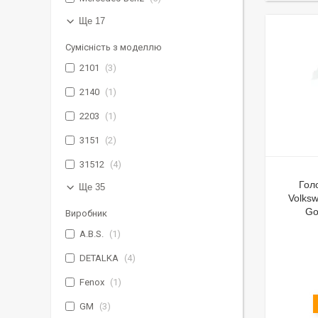
Ще 17
Сумісність з моделлю
2101
3
2140
1
2203
1
3151
2
31512
4
Гол
Ще 35
Volksw
Go
Виробник
A.B.S.
1
DETALKA
4
Fenox
1
GM
3