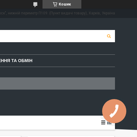
Кошик
ск", нижній периметр П109. (Пункт видачі товару), Харків, Україна
ННЯ ТА ОБМІН