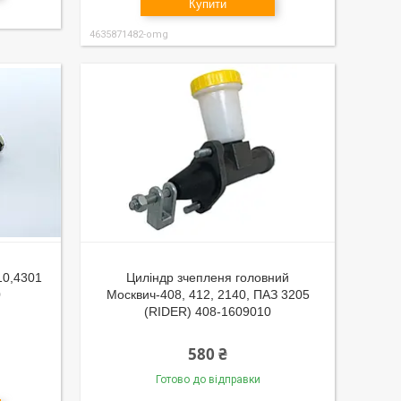
Купити
4635871482-omg
10,4301
Циліндр зчепленя головний
0
Москвич-408, 412, 2140, ПАЗ 3205
(RIDER) 408-1609010
580 ₴
Готово до відправки