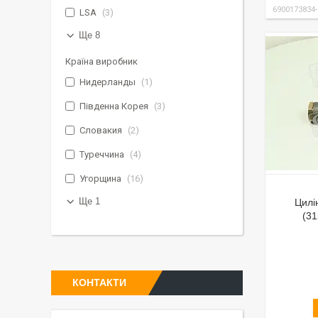
6900173834
LSA
3
Ще 8
Країна виробник
Нидерланды
1
Південна Корея
3
Словакия
2
Туреччина
4
Угорщина
16
Ще 1
Цилі
(31
КОНТАКТИ