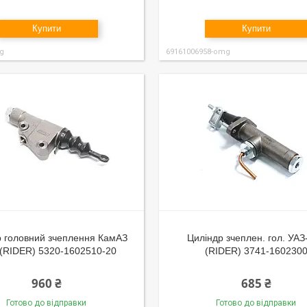
Купити
Купити
g
69161006958-omg
р головний зчеплення КамАЗ
Циліндр зчеплен. гол. УАЗ
. (RIDER) 5320-1602510-20
(RIDER) 3741-160230
960 ₴
685 ₴
Готово до відправки
Готово до відправки