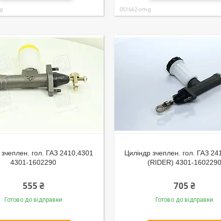
g
051662-omg
 зчеплен. гол. ГАЗ 2410,4301
Циліндр зчеплен. гол. ГАЗ 24
4301-1602290
(RIDER) 4301-160229
555 ₴
705 ₴
Готово до відправки
Готово до відправки