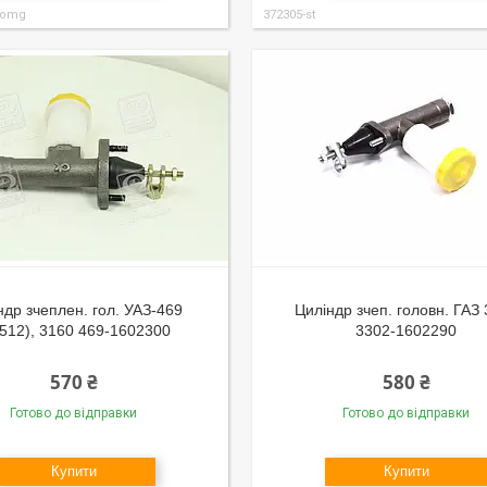
-omg
372305-st
ндр зчеплен. гол. УАЗ-469
Циліндр зчеп. головн. ГАЗ
512), 3160 469-1602300
3302-1602290
570 ₴
580 ₴
Готово до відправки
Готово до відправки
Купити
Купити