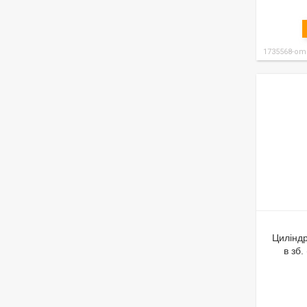
1735568-om
Цилінд
в зб