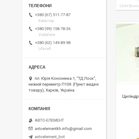
1216135-om
+380 (67) 511-77-87
Київстар
+380 (99) 158-78-36
Vodafone
+380 (63) 149-89-98
Lifecell
пл. Юрія Кононенка 1, "ТД Лоск",
нижній периметр П109. (Пункт видачі
товару), Харків, Україна
Циліндр
АВТО-ЕЛЕМЕНТ
avtoelementkh.info@gmail.com
avtoelement_bot