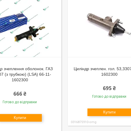
р зчеплення оболонок. ГАЗ
Циліндр зчеплен. гол. 53,330
07 (з трубкою) (LSA) 66-11-
1602300
1602300
695 ₴
666 ₴
Готово до відправки
Готово до відправки
Купити
Купити
0316875910-omg