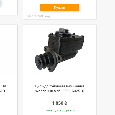
Купити
35161006973-omg
й ВАЗ
Циліндр головний вимикання
610
зчеплення в зб. 260-1602510
1 850 ₴
Готово до відправки