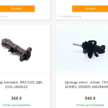
Купити
Купити
2-omg
17161006944-omg
др зчепився. ВАЗ 2101 (ДК)
Циліндр зчепл. головн. ГА
2101-1602610
БІЗНЕС (RIDER) 49628400
368 ₴
940 ₴
Готово до відправки
Готово до відправки