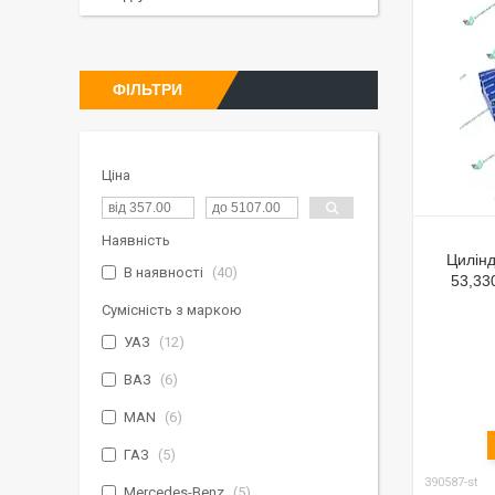
ФІЛЬТРИ
Ціна
Наявність
Цилінд
В наявності
40
53,33
Сумісність з маркою
УАЗ
12
ВАЗ
6
MAN
6
ГАЗ
5
390587-st
Mercedes-Benz
5