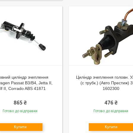
овний циліндр зчеплення
Цилiндр зчеплення головн. 
agen Passat B3/B4, Jetta II,
(с трубк.) (Авто Престиж) 
lf II, Corrado ABS 41871
1602300
865 ₴
476 ₴
Готово до відправки
Готово до відправки
Купити
Купити