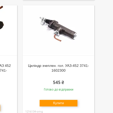
УАЗ 452
Циліндр зчеплен. гол. УАЗ-452 3741-
3741-
1602300
545 ₴
Готово до відправки
Купити
1216134-omg