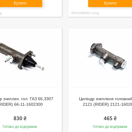
Купити
Купити
g
69161006951-omg
р зчеплен. гол. ГАЗ 66,3307
Циліндр зчепленя головни
RIDER) 66-11-1602300
2121 (RIDER) 2121-1602
830 ₴
465 ₴
Готово до відправки
Готово до відправки