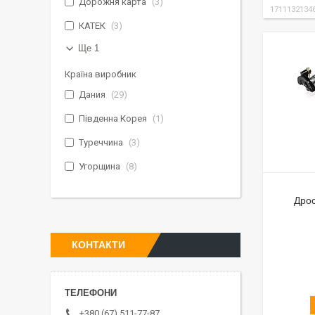
Дорожня карта
3
1711132134
КАТЕК
3
Ще 1
Країна виробник
Дания
29
Південна Корея
1
Туреччина
3
Угорщина
8
Дрос
КОНТАКТИ
+380 (67) 511-77-87