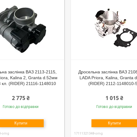
ьна заслінка ВАЗ 2113-2115,
Дросельна заслінка ВАЗ 210
iora, Kalina 2, Granta d.52мм
LADA Priora, Kalina, Granta 
8 кл. (RIDER) 21116-1148010
(RIDER) 2112-1148010-
2 775 ₴
1 015 ₴
Готово до відправки
Готово до відправки
Купити
Купити
0-omg
17111321348-omg