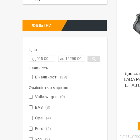
ФІЛЬТРИ
Ціна
Наявність
Дросел
В наявності
29
LADA Pr
Е-ГАЗ 
Сумісність з маркою
Volkswagen
9
ВАЗ
8
Opel
4
Ford
4
1711132135
УАЗ
3