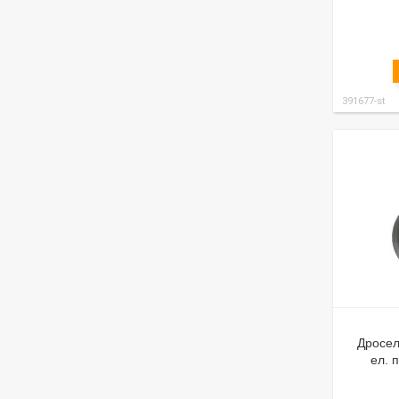
391677-st
Дросел
ел. 