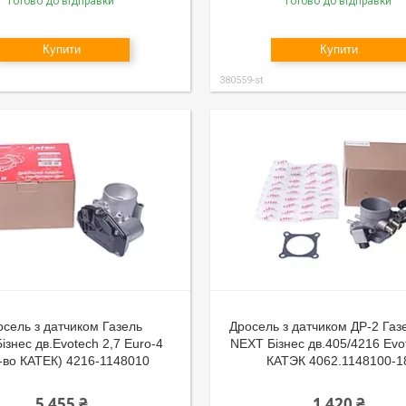
Готово до відправки
Готово до відправки
Купити
Купити
380559-st
осель з датчиком Газель
Дросель з датчиком ДР-2 Газ
iзнес дв.Evotech 2,7 Euro-4
NEXT Бізнес дв.405/4216 Evo
-во КАТЕК) 4216-1148010
КАТЭК 4062.1148100-1
5 455 ₴
1 420 ₴