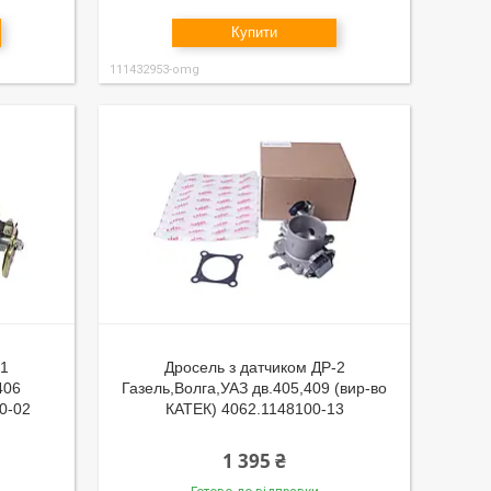
Купити
111432953-omg
-1
Дросель з датчиком ДР-2
406
Газель,Волга,УАЗ дв.405,409 (вир-во
00-02
КАТЕК) 4062.1148100-13
1 395 ₴