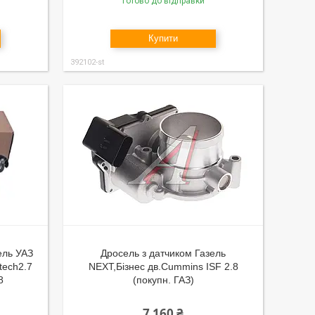
Готово до відправки
Купити
392102-st
ель УАЗ
Дросель з датчиком Газель
tech2.7
NEXT,Бізнес дв.Cummins ISF 2.8
8
(покупн. ГАЗ)
7 160 ₴