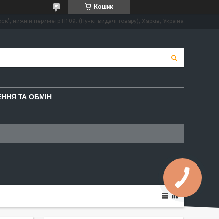
Кошик
ск", нижній периметр П109. (Пункт видачі товару), Харків, Україна
ННЯ ТА ОБМІН