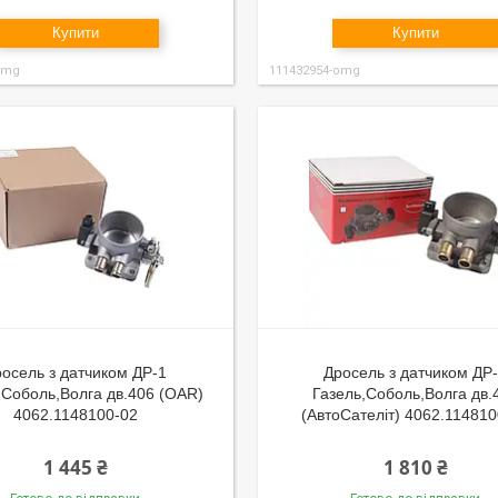
Купити
Купити
omg
111432954-omg
осель з датчиком ДР-1
Дросель з датчиком ДР
,Соболь,Волга дв.406 (OAR)
Газель,Соболь,Волга дв.
4062.1148100-02
(АвтоСателiт) 4062.11481
1 445 ₴
1 810 ₴