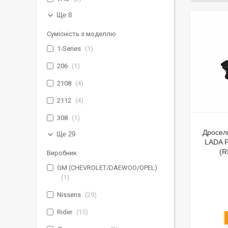
Ще 8
Сумісність з моделлю
1-Series
1
206
1
2108
4
2112
4
308
1
Дросел
Ще 29
LADA P
(R
Виробник
GM (CHEVROLET/DAEWOO/OPEL)
1
Nissens
29
Rider
15