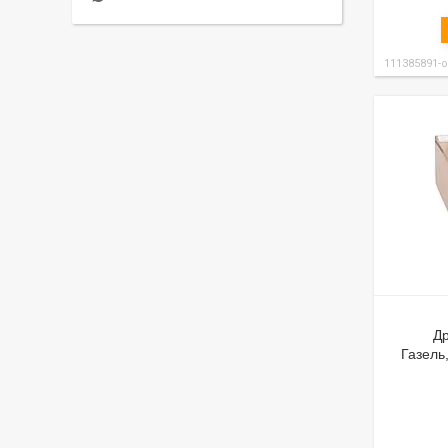
111385891-
Др
Газель