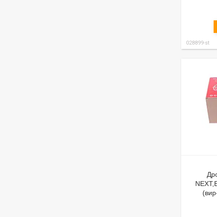
028899-st
Др
NEXT,Б
(вир