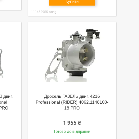
Купити
111432955-omg
 двиг.
Дросель ГАЗЕЛЬ двиг. 4216
onal
Professional (RIDER) 4062.1148100-
 PRO
18 PRO
1 955 ₴
Готово до відправки