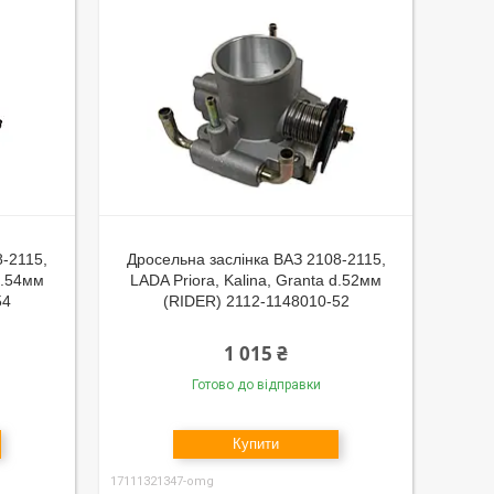
8-2115,
Дросельна заслінка ВАЗ 2108-2115,
d.54мм
LADA Priora, Kalina, Granta d.52мм
54
(RIDER) 2112-1148010-52
1 015 ₴
Готово до відправки
Купити
17111321347-omg