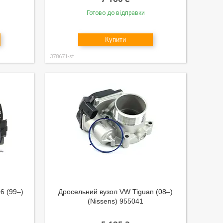
Готово до відправки
Купити
378671-st
6 (99–)
Дросельний вузол VW Tiguan (08–)
(Nissens) 955041