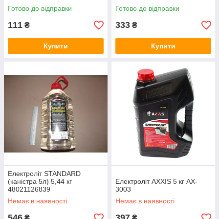
Готово до відправки
Готово до відправки
111
333
₴
₴
Купити
Купити
Електроліт STANDARD
(каністра 5л) 5,44 кг
Електроліт AXXIS 5 кг AX-
48021126839
3003
Немає в наявності
Немає в наявності
546
397
₴
₴