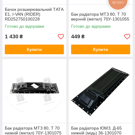
ЗВ'ЯЗКУ
Бачок розширювальний ТАТА
Е1, I-VAN (RIDER)
Бак радіатора МТЗ 80, Т 70
RD252750100228
верхній (метал) 70У-1301055
Готово до відправки
Готово до відправки
1 430
449
₴
₴
Купити
Купити
Бак радіатора МТЗ 80, Т 70
Бак радіатора ЮМЗ, Д-65
нижній (метал) 70У-1301075
нижній (мідь) 36-1301070