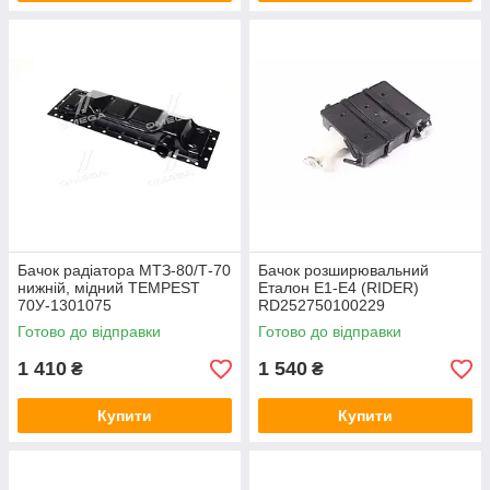
Бачок радіатора МТЗ-80/Т-70
Бачок розширювальний
нижній, мідний TEMPEST
Еталон Е1-Е4 (RIDER)
70У-1301075
RD252750100229
Готово до відправки
Готово до відправки
1 410
1 540
₴
₴
Купити
Купити