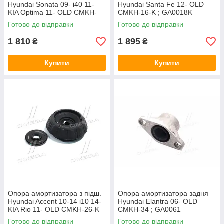
Hyundai Sonata 09- i40 11-
Hyundai Santa Fe 12- OLD
KIA Optima 11- OLD CMKH-
CMKH-16-K ; GA0018K
11-K (пр.ово CTR) GA001
Готово до відправки
Готово до відправки
1 810
1 895
₴
₴
Купити
Купити
Опора амортизатора з підш.
Опора амортизатора задня
Hyundai Accent 10-14 i10 14-
Hyundai Elantra 06- OLD
KIA Rio 11- OLD CMKH-26-K
CMKH-34 ; GA0061
(пр./CTR) GA0042
Готово до відправки
Готово до відправки