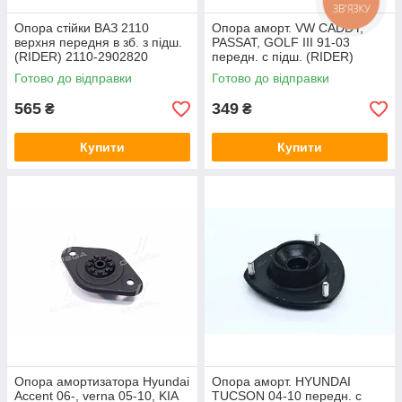
ЗВ'ЯЗКУ
Опора стійки ВАЗ 2110
Опора аморт. VW CADDY,
верхня передня в зб. з підш.
PASSAT, GOLF III 91-03
(RIDER) 2110-2902820
передн. с підш. (RIDER)
RD.3438825423S
Готово до відправки
Готово до відправки
565
349
₴
₴
Купити
Купити
Опора амортизатора Hyundai
Опора аморт. HYUNDAI
Accent 06-, verna 05-10, KIA
TUCSON 04-10 передн. с