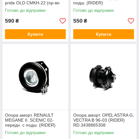
pride OLD CMKH-22 (пр-во
подш. (RIDER)
CTR) GA0025
RD.3438546102E2
Готово до відправки
Готово до відправки
590
550
₴
₴
Купити
Купити
Опора аморт. RENAULT
Опора аморт. OPEL ASTRA G,
MEGANE II. SCENIC 02-
VECTRA B 96-03 (RIDER)
передн. c подш. (RIDER)
RD.3438865308
RD.349631490
Готово до відправки
Готово до відправки