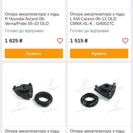
Опора амортизатора з підш.
Опора амортизатора з підш.
R Hyundai Accent 06-
L KIA Carens 06-12 OLD
Verna/Pride 05-10 OLD
CMKK-4L-K ; GA0027C
CMKH-3R-K (пр.о CTR)
Готово до відправки
Готово до відправки
GA0005D
1 625
1 515
₴
₴
Купити
Купити
Опора амортизатора з підш.
Опора амортизатора з підш.