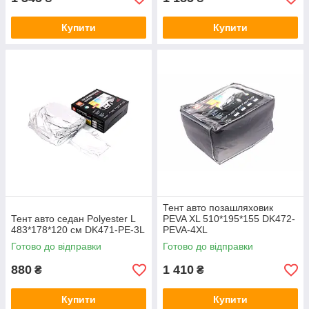
Купити
Купити
Тент авто позашляховик
Тент авто седан Polyester L
PEVA XL 510*195*155 DK472-
483*178*120 см DK471-PE-3L
PEVA-4XL
Готово до відправки
Готово до відправки
880
1 410
₴
₴
Купити
Купити