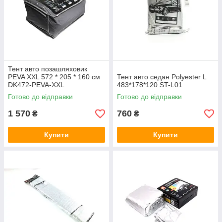
Тент авто позашляховик
PEVA XXL 572 * 205 * 160 см
Тент авто седан Polyester L
DK472-PEVA-XXL
483*178*120 ST-L01
Готово до відправки
Готово до відправки
1 570
760
₴
₴
Купити
Купити