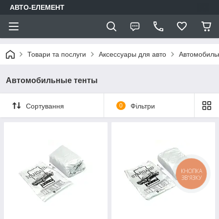
АВТО-ЕЛЕМЕНТ
Товари та послуги
Аксессуары для авто
Автомобиль
Автомобильные тенты
Сортування
0
Фільтри
КНОПКА
ЗВ'ЯЗКУ