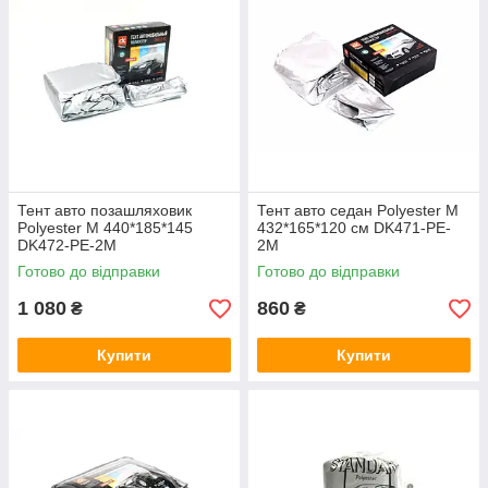
Тент авто позашляховик
Тент авто седан Polyester M
Polyester M 440*185*145
432*165*120 см DK471-PE-
DK472-PE-2M
2M
Готово до відправки
Готово до відправки
1 080
860
₴
₴
Купити
Купити