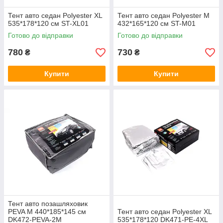
Тент авто седан Polyester XL
Тент авто седан Polyester M
535*178*120 см ST-XL01
432*165*120 см ST-M01
Готово до відправки
Готово до відправки
780
730
₴
₴
Купити
Купити
Тент авто позашляховик
PEVA M 440*185*145 см
Тент авто седан Polyester XL
DK472-PEVA-2M
535*178*120 DK471-PE-4XL