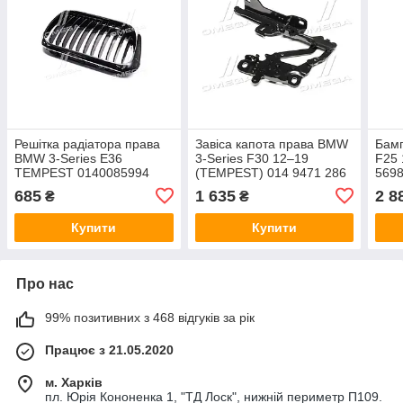
Решітка радіатора права
Завіса капота права BMW
Бам
BMW 3-Series E36
3-Series F30 12–19
F25
TEMPEST 0140085994
(TEMPEST) 014 9471 286
5698
685
1 635
2 8
₴
₴
Купити
Купити
Про нас
99% позитивних з 468 відгуків за рік
Працює з 21.05.2020
м. Харків
пл. Юрія Кононенка 1, "ТД Лоск", нижній периметр П109.