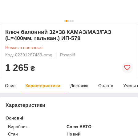
Ключ балонний 32×38 КАМАЗ/МАЗ/ГАЗ
(L=400мм, гальван.) ИП-578
Немає в наявності
Код: 02391267489-omg
Роздріб
1 265
₴
Опис
Характеристики
Доставка
Оплата
Умови 
Характеристики
Основні
Виробник
Союз АВТО
Стан
Новий