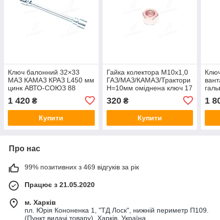
Ключ балонний 32×33
Гайка колектора М10х1,0
Ключ
МАЗ КАМАЗ КРАЗ L450 мм
ГАЗ/МАЗ/КАМАЗ/Трактори
вант
цинк АВТО-СОЮЗ 88
H=10мм оміднена ключ 17
галь
ИП-314
ПРЕМІУМ (АВТО-СОЮЗ
1 420
320
1 8
₴
₴
88) 66-1008035
Купити
Купити
Про нас
99% позитивних з 469 відгуків за рік
Працює з 21.05.2020
м. Харків
пл. Юрія Кононенка 1, "ТД Лоск", нижній периметр П109.
(Пункт видачі товару), Харків, Україна