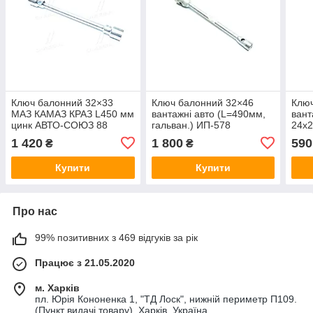
Ключ балонний 32×33
Ключ балонний 32×46
Ключ
МАЗ КАМАЗ КРАЗ L450 мм
вантажні авто (L=490мм,
вант
цинк АВТО-СОЮЗ 88
гальван.) ИП-578
24x
ИП-314
arm
1 420
1 800
590
₴
₴
Купити
Купити
Про нас
99% позитивних з 469 відгуків за рік
Працює з 21.05.2020
м. Харків
пл. Юрія Кононенка 1, "ТД Лоск", нижній периметр П109.
(Пункт видачі товару), Харків, Україна