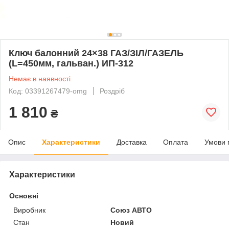
Ключ балонний 24×38 ГАЗ/ЗІЛ/ГАЗЕЛЬ
(L=450мм, гальван.) ИП-312
Немає в наявності
Код: 03391267479-omg
Роздріб
1 810
₴
Опис
Характеристики
Доставка
Оплата
Умови 
Характеристики
Основні
Виробник
Союз АВТО
Стан
Новий