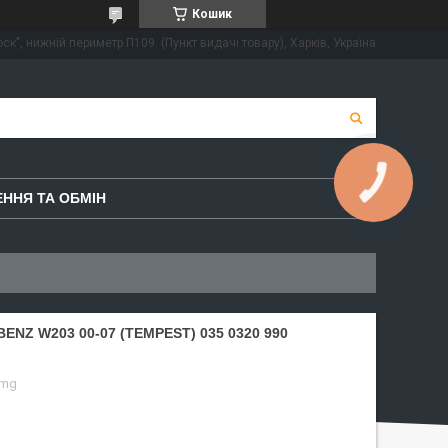
Кошик
ск", нижній периметр П109. (Пункт видачі товару), Харків, Україна
КНОПКА
ЗВ'ЯЗКУ
ННЯ ТА ОБМІН
NZ W203 00-07 (TEMPEST) 035 0320 990
omg