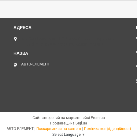
пл. Юрія Кононенка 1, "ТД Лоск", нижній периметр
П109. (Пункт видачі товару), Харків, Україна
АВТО-ЕЛЕМЕНТ
Сайт створений на маркетплейсі
Prom.ua
Продавець на Bigl.ua
АВТО-ЕЛЕМЕНТ |
Поскаржитися на контент
|
Політика конфіденційності
Select Language
▼