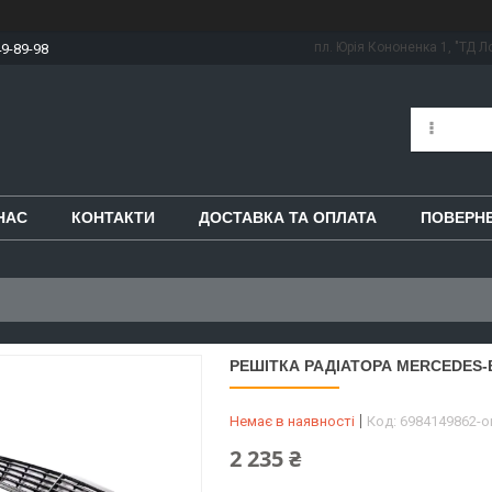
пл. Юрія Кононенка 1, "ТД Ло
49-89-98
НАС
КОНТАКТИ
ДОСТАВКА ТА ОПЛАТА
ПОВЕРНЕ
РЕШІТКА РАДІАТОРА MERCEDES-BE
Немає в наявності
Код:
6984149862-
2 235 ₴