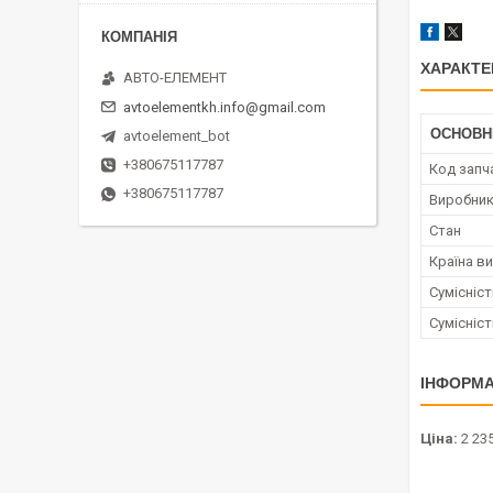
ХАРАКТЕ
АВТО-ЕЛЕМЕНТ
avtoelementkh.info@gmail.com
ОСНОВН
avtoelement_bot
+380675117787
Код запч
+380675117787
Виробни
Стан
Країна в
Сумісніс
Сумісніс
ІНФОРМА
Ціна:
2 235