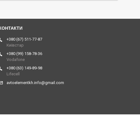
+380 (67) 511-77-87
Київстар
+380 (99) 158-78-36
Vodafone
+380 (63) 149-89-98
Lifecell
avtoelementkh.info@gmail.com