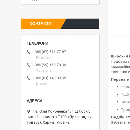
КОНТАКТИ
+380 (67) 511-77-87
Широкий в
Київстар
Подовжте 
+380 (99) 158-78-36
комерційн
Vodafone
тривалої е
+380 (63) 149-89-98
Переваги 
Lifecell
Гара
Підбі
Конк
Проф
пл. Юрія Кононенка 1, "ТД Лоск",
нижній периметр П109. (Пункт видачі
Надійніст
Забезпечте
товару), Харків, Україна