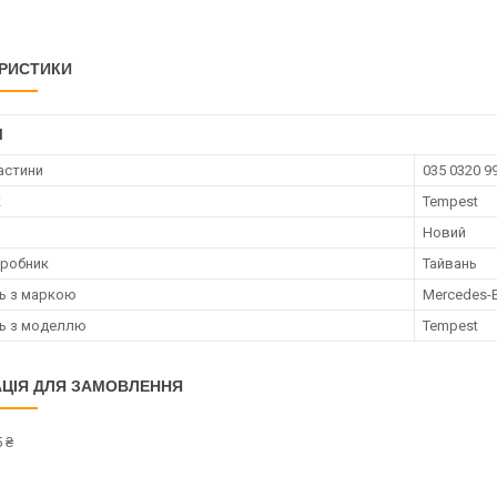
РИСТИКИ
І
астини
035 0320 9
к
Tempest
Новий
иробник
Тайвань
ть з маркою
Mercedes-
ть з моделлю
Tempest
ЦІЯ ДЛЯ ЗАМОВЛЕННЯ
 ₴