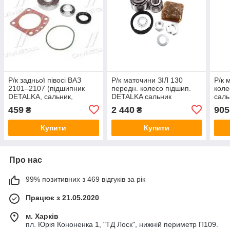
Р/к задньої півосі ВАЗ
Р/к маточини ЗІЛ 130
Р/к 
2101–2107 (підшипник
передн. колесо підшип.
коле
DETALKA, сальник,
DETALKA сальник
саль
прокладка, змазка)
ПРЕМІУМ+мастило
ПРЕ
459
2 440
905
₴
₴
(DETALKA) 2101-2401034
(DETALKA) 130-
(DET
3001060/63/64
Купити
Купити
Про нас
99% позитивних з 469 відгуків за рік
Працює з 21.05.2020
м. Харків
пл. Юрія Кононенка 1, "ТД Лоск", нижній периметр П109.