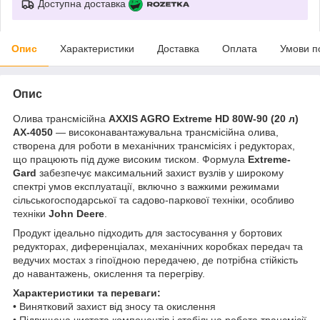
Доступна доставка
Опис
Характеристики
Доставка
Оплата
Умови п
Опис
Олива трансмісійна
AXXIS AGRO Extreme HD 80W-90 (20 л)
AX-4050
— високонавантажувальна трансмісійна олива,
створена для роботи в механічних трансмісіях і редукторах,
що працюють під дуже високим тиском. Формула
Extreme-
Gard
забезпечує максимальний захист вузлів у широкому
спектрі умов експлуатації, включно з важкими режимами
сільськогосподарської та садово-паркової техніки, особливо
техніки
John Deere
.
Продукт ідеально підходить для застосування у бортових
редукторах, диференціалах, механічних коробках передач та
ведучих мостах з гіпоїдною передачею, де потрібна стійкість
до навантажень, окислення та перегріву.
Характеристики та переваги:
• Винятковий захист від зносу та окислення
• Підвищена чистота компонентів і стабільна робота трансмісії