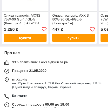
Олива трансміс. AXXIS
Олива трансміс. AXXIS
Олив
75W-90 GL-4 / GL-5
80W-90 GL-4/GL-5
75W-
(Каністра 4 л) AX-2061
(Каністра 1л)
20 л
48021043902
1 250
447
5 0
₴
₴
Купити
Купити
Про нас
99% позитивних з 468 відгуків за рік
Працює з 21.05.2020
м. Харків
пл. Юрія Кононенка 1, "ТД Лоск", нижній периметр П109.
(Пункт видачі товару), Харків, Україна
Контакти
Сьогодні працює з 09:00 до 18:00