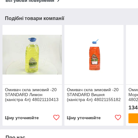
Всі умови повернення
Подібні товари компанії
Омивач скла зимовий -20
Омивач скла зимовий -20
Оми
STANDARD Лимон
STANDARD Вишня
Море
(каністра 4л) 48021110413
(каністра 4л) 48021155182
480
134
Ціну уточнюйте
Ціну уточнюйте
Про нас