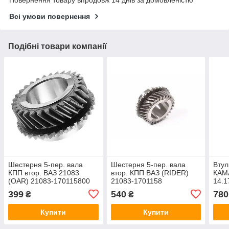
Повернення товару впродовж 14 днів за домовленістю
Всі умови повернення
Подібні товари компанії
Шестерня 5-пер. вала
Шестерня 5-пер. вала
Втул
КПП втор. ВАЗ 21083
втор. КПП ВАЗ (RIDER)
КАМ
(OAR) 21083-170115800
21083-1701158
14.1
399
540
780
₴
₴
Купити
Купити