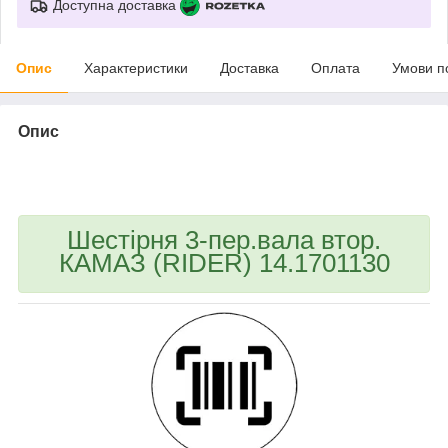
Доступна доставка
Опис
Характеристики
Доставка
Оплата
Умови п
Опис
bvd_ggl
Шестірня 3-пер.вала втор.
КАМАЗ (RIDER) 14.1701130