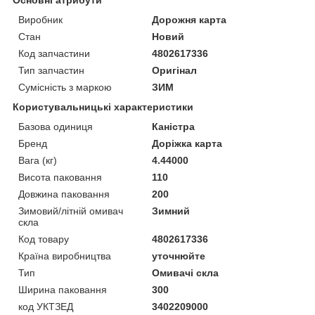
Виробник
Дорожня карта
Стан
Новий
Код запчастини
4802617336
Тип запчастин
Оригінал
Сумісність з маркою
ЗИМ
Користувальницькі характеристики
Базова одиниця
Каністра
Бренд
Доріжка карта
Вага (кг)
4.44000
Висота паковання
110
Довжина паковання
200
Зимовий/літній омивач
Зимний
скла
Код товару
4802617336
Країна виробництва
уточнюйте
Тип
Омивачі скла
Ширина паковання
300
код УКТЗЕД
3402209000