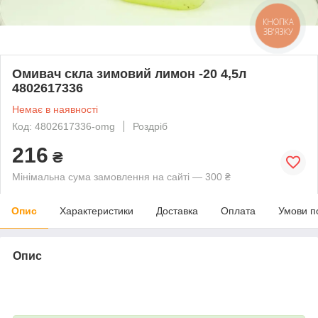
КНОПКА
ЗВ'ЯЗКУ
Омивач скла зимовий лимон -20 4,5л
4802617336
Немає в наявності
Код: 4802617336-omg
Роздріб
216
₴
Мінімальна сума замовлення на сайті — 300 ₴
Опис
Характеристики
Доставка
Оплата
Умови п
Опис
bvd_ggl