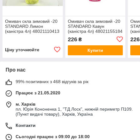
Омивач скла зимовий -20
Омивач скла зимовий -20
Омив
STANDARD Лимон
STANDARD Кавун
STA
(каністра 4л) 48021110413
(каністра 4л) 48021155184
(кан
226
226
₴
Ціну уточнюйте
Купити
Про нас
99% позитивних з 468 відгуків за рік
Працює з 21.05.2020
м. Харків
пл. Юрія Кононенка 1, "ТД Лоск", нижній периметр П109.
(Пункт видачі товару), Харків, Україна
Контакти
Сьогодні працює з 09:00 до 18:00