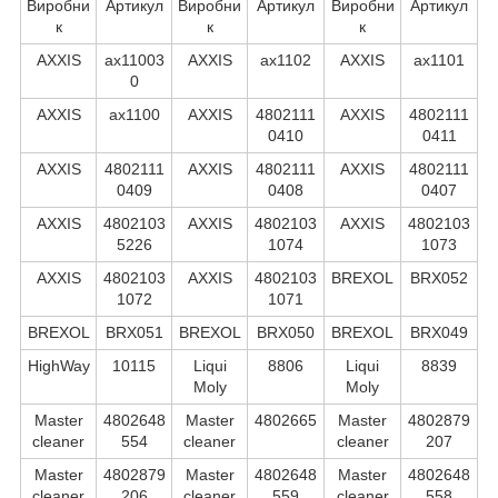
Виробни
Артикул
Виробни
Артикул
Виробни
Артикул
к
к
к
AXXIS
ax11003
AXXIS
ax1102
AXXIS
ax1101
0
AXXIS
ax1100
AXXIS
4802111
AXXIS
4802111
0410
0411
AXXIS
4802111
AXXIS
4802111
AXXIS
4802111
0409
0408
0407
AXXIS
4802103
AXXIS
4802103
AXXIS
4802103
5226
1074
1073
AXXIS
4802103
AXXIS
4802103
BREXOL
BRX052
1072
1071
BREXOL
BRX051
BREXOL
BRX050
BREXOL
BRX049
HighWay
10115
Liqui
8806
Liqui
8839
Moly
Moly
Master
4802648
Master
4802665
Master
4802879
cleaner
554
cleaner
cleaner
207
Master
4802879
Master
4802648
Master
4802648
cleaner
206
cleaner
559
cleaner
558