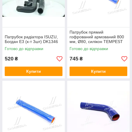
Патрубок прямий
Патрубок радіатора ISUZU,
гофрований армований 800
Богдан Е3 (к-т 3шт) DK1346
мм, Ø80, силікон TEMPEST
TP 10.536
Готово до відправки
Готово до відправки
520
745
₴
₴
Купити
Купити