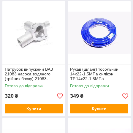
Патрубок випускний ВАЗ
Рукав (шланг) тосольний
21083 насоса водяного
14х22-1,5МПа силікон
(трійник блоку) 21083-
TP.14х22-1,5МПа
1303014
Готово до відправки
Готово до відправки
320
349
₴
₴
Купити
Купити