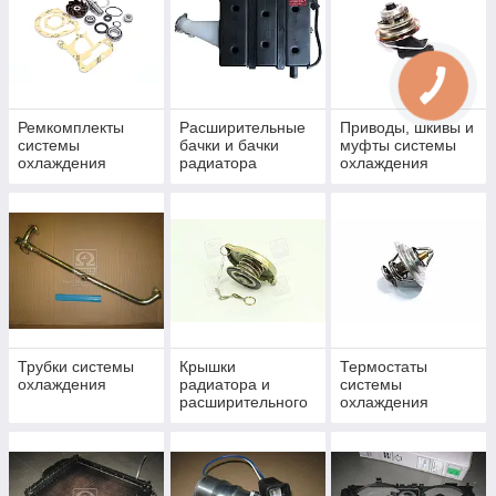
Ремкомплекты
Расширительные
Приводы, шкивы и
системы
бачки и бачки
муфты системы
охлаждения
радиатора
охлаждения
Трубки системы
Крышки
Термостаты
охлаждения
радиатора и
системы
расширительного
охлаждения
бачка