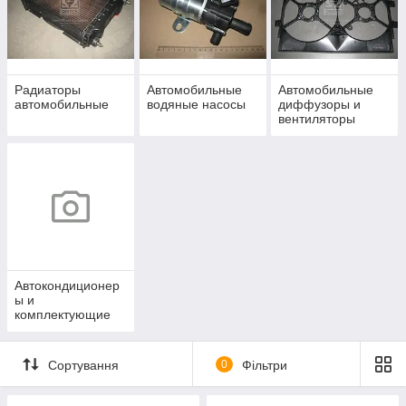
Радиаторы
Автомобильные
Автомобильные
автомобильные
водяные насосы
диффузоры и
вентиляторы
Автокондиционер
ы и
комплектующие
системы
отопления
Сортування
0
Фільтри