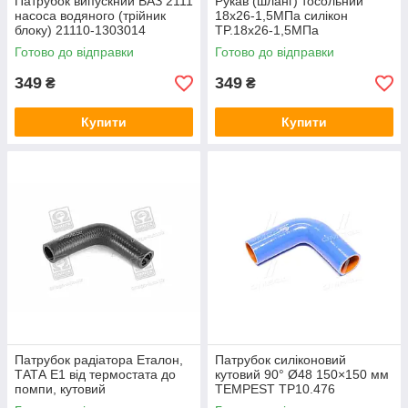
Патрубок випускний ВАЗ 2111
Рукав (шланг) тосольний
насоса водяного (трійник
18х26-1,5МПа силікон
блоку) 21110-1303014
TP.18х26-1,5МПа
Готово до відправки
Готово до відправки
349
349
₴
₴
Купити
Купити
Патрубок радіатора Еталон,
Патрубок силіконовий
ТАТА Е1 від термостата до
кутовий 90° Ø48 150×150 мм
помпи, кутовий
TEMPEST TP10.476
DK252513135813