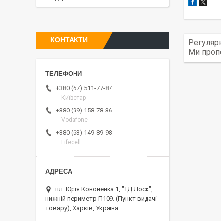
КОНТАКТИ
Регулярн
Ми пропо
+380 (67) 511-77-87
Київстар
+380 (99) 158-78-36
Vodafone
+380 (63) 149-89-98
Lifecell
пл. Юрія Кононенка 1, "ТД Лоск",
нижній периметр П109. (Пункт видачі
товару), Харків, Україна