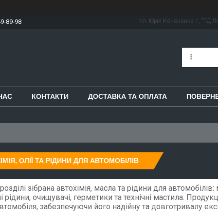
пл. Юрія Кононенка 1, "ТД Ло
49-89-98
НАС
КОНТАКТИ
ДОСТАВКА ТА ОПЛАТА
ПОВЕРНЕ
ІМІЯ, ОЛІЇ ТА РІДИНИ ДЛЯ АВТОМОБІЛІВ
розділі зібрана автохімія, масла та рідини для автомобілів: 
і рідини, очищувачі, герметики та технічні мастила. Продук
втомобіля, забезпечуючи його надійну та довготривалу екс