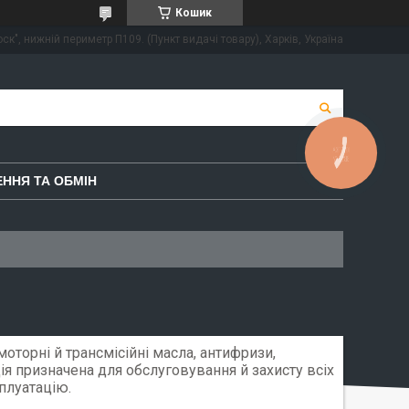
Кошик
ск", нижній периметр П109. (Пункт видачі товару), Харків, Україна
КНОПКА
ЗВ'ЯЗКУ
ННЯ ТА ОБМІН
моторні й трансмісійні масла, антифризи,
ція призначена для обслуговування й захисту всіх
плуатацію.