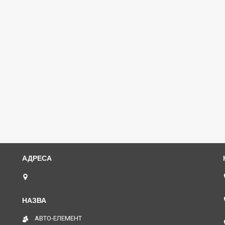
пл. Юрія Кононенка 1, "ТД Лоск", нижній периметр
П109. (Пункт видачі товару), Харків, Україна
АВТО-ЕЛЕМЕНТ