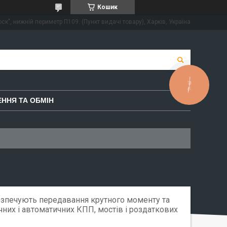
Кошик
ск", нижній периметр П109. (Пункт видачі товару), Харків, Україна
КНОПКА
ЗВ'ЯЗКУ
ННЯ ТА ОБМІН
безпечують передавання крутного моменту та
чних і автоматичних КПП, мостів і роздаткових