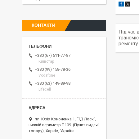
КОНТАКТИ
Під час 
трансміс
ремонту.
+380 (67) 511-77-87
Київстар
+380 (99) 158-78-36
Vodafone
+380 (63) 149-89-98
Lifecell
пл. Юрія Кононенка 1, "ТД Лоск",
нижній периметр П109. (Пункт видачі
товару), Харків, Україна