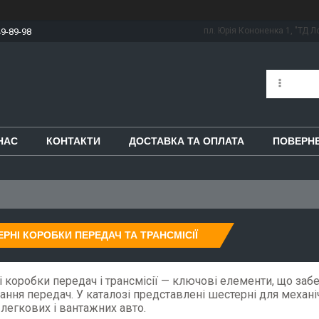
пл. Юрія Кононенка 1, "ТД Ло
49-89-98
НАС
КОНТАКТИ
ДОСТАВКА ТА ОПЛАТА
ПОВЕРНЕ
РНІ КОРОБКИ ПЕРЕДАЧ ТА ТРАНСМІСІЇ
 коробки передач і трансмісії — ключові елементи, що за
ння передач. У каталозі представлені шестерні для механі
легкових і вантажних авто.