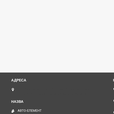
пл. Юрія Кононенка 1, "ТД Лоск", нижній периметр
П109. (Пункт видачі товару), Харків, Україна
АВТО-ЕЛЕМЕНТ