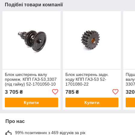
Подібні товари компанії
Блок шестерень валу
Блок шестерень задн.
Підш
промеж. КПП ГАЗ-53,3307
ходу КПП ГАЗ-53 52-
валу
(під гайку) 52-1701050-10
1701080-22
330
3 705
785
320
₴
₴
Купити
Купити
Про нас
99% позитивних з 469 відгуків за рік