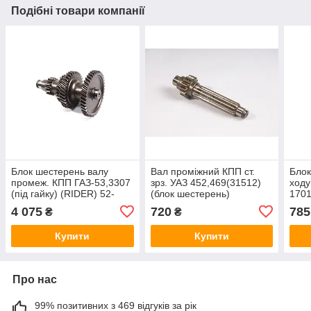
Подібні товари компанії
Блок шестерень валу
Вал промiжний КПП ст.
Блок
промеж. КПП ГАЗ-53,3307
зрз. УАЗ 452,469(31512)
ходу
(під гайку) (RIDER) 52-
(блок шестерень)
170
1701050-10
(Truckman) 451-50-
4 075
720
785
₴
₴
1701050
Купити
Купити
Про нас
99% позитивних з 469 відгуків за рік