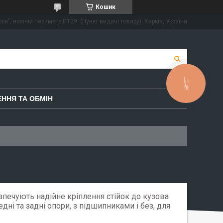
Кошик
ск", нижній периметр П109. (Пункт видачі товару), Харків, Україна
КНОПКА
ЗВ'ЯЗКУ
ННЯ ТА ОБМІН
зпечують надійне кріплення стійок до кузова
едні та задні опори, з підшипниками і без, для