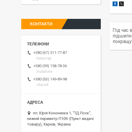
КОНТАКТИ
Під час 
підшипни
покращу
+380 (67) 511-77-87
Київстар
+380 (99) 158-78-36
Vodafone
+380 (63) 149-89-98
Lifecell
пл. Юрія Кононенка 1, "ТД Лоск",
нижній периметр П109. (Пункт видачі
товару), Харків, Україна