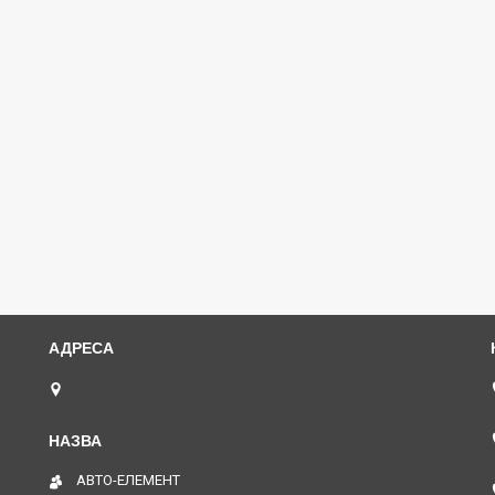
пл. Юрія Кононенка 1, "ТД Лоск", нижній периметр
П109. (Пункт видачі товару), Харків, Україна
АВТО-ЕЛЕМЕНТ