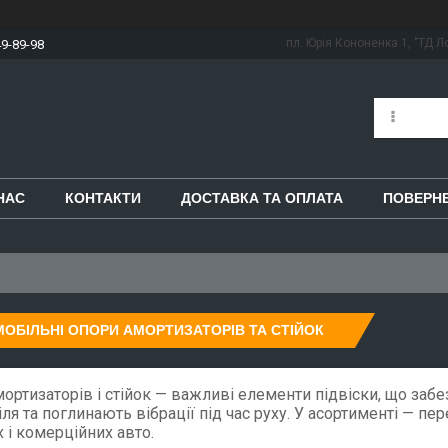
пл. Юрія Кононенка 1, "ТД Ло
49-89-98
НАС
КОНТАКТИ
ДОСТАВКА ТА ОПЛАТА
ПОВЕРНЕ
ОБІЛЬНІ ОПОРИ АМОРТИЗАТОРІВ ТА СТІЙОК
ортизаторів і стійок — важливі елементи підвіски, що забе
ля та поглинають вібрації під час руху. У асортименті — пер
 і комерційних авто.