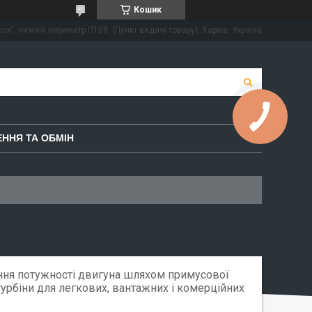
Кошик
ск", нижній периметр П109. (Пункт видачі товару), Харків, Україна
ННЯ ТА ОБМІН
ення потужності двигуна шляхом примусової
турбіни для легкових, вантажних і комерційних