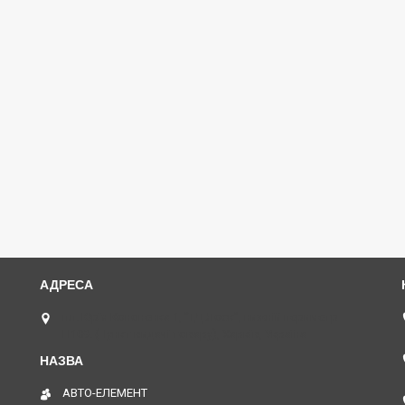
пл. Юрія Кононенка 1, "ТД Лоск", нижній периметр
П109. (Пункт видачі товару), Харків, Україна
АВТО-ЕЛЕМЕНТ