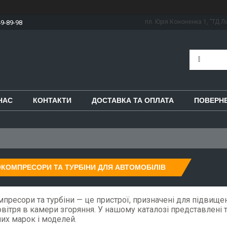
пл. Юрія Кононенка 1, "ТД Ло
49-89-98
НАС
КОНТАКТИ
ДОСТАВКА ТА ОПЛАТА
ПОВЕРНЕ
КОМПРЕСОРИ ТА ТУРБІНИ ДЛЯ АВТОМОБІЛІВ
пресори та турбіни — це пристрої, призначені для підвищ
овітря в камери згоряння. У нашому каталозі представлені 
них марок і моделей.