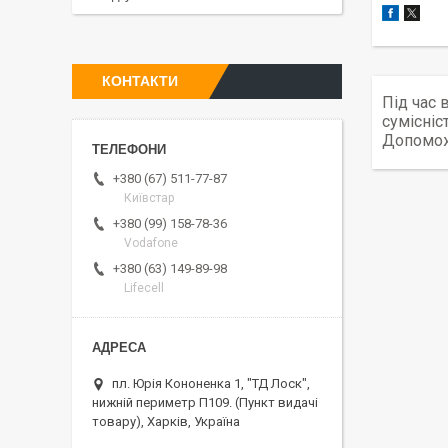
КОНТАКТИ
Під час 
сумісніс
Допомож
+380 (67) 511-77-87
Київстар
+380 (99) 158-78-36
Vodafone
+380 (63) 149-89-98
Lifecell
пл. Юрія Кононенка 1, "ТД Лоск",
нижній периметр П109. (Пункт видачі
товару), Харків, Україна