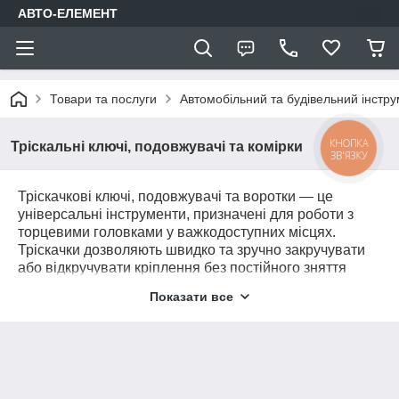
АВТО-ЕЛЕМЕНТ
Товари та послуги
Автомобільний та будівельний інстр
КНОПКА
Тріскальні ключі, подовжувачі та комірки
ЗВ'ЯЗКУ
Тріскачкові ключі, подовжувачі та воротки — це
універсальні інструменти, призначені для роботи з
торцевими головками у важкодоступних місцях.
Тріскачки дозволяють швидко та зручно закручувати
або відкручувати кріплення без постійного зняття
інструменту. Подовжувачі забезпечують доступ до
Показати все
глибоко розташованих болтів, а воротки — додаткове
зусилля для обертання. Усі вироби виготовлені з
міцної сталі й підходять для професійного та
побутового використання.