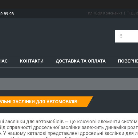
пл. Юрія Кононенка 1, "ТД Ло
49-89-98
НАС
КОНТАКТИ
ДОСТАВКА ТА ОПЛАТА
ПОВЕРНЕ
ЛЬНІ ЗАСЛІНКИ ДЛЯ АВТОМОБІЛІВ
і заслінки для автомобілів — це ключові елементи систем
Від справності дросельної заслінки залежить динаміка розго
. У нашому каталозі представлені дросельні заслінки для л