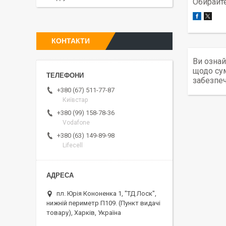
Обирайте
КОНТАКТИ
Ви ознай
щодо сум
забезпеч
+380 (67) 511-77-87
Київстар
+380 (99) 158-78-36
Vodafone
+380 (63) 149-89-98
Lifecell
пл. Юрія Кононенка 1, "ТД Лоск",
нижній периметр П109. (Пункт видачі
товару), Харків, Україна