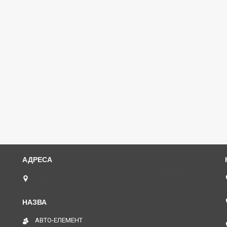
пл. Юрія Кононенка 1, "ТД Лоск", нижній периметр
П109. (Пункт видачі товару), Харків, Україна
АВТО-ЕЛЕМЕНТ