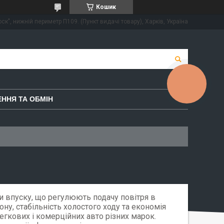
Кошик
ск", нижній периметр П109. (Пункт видачі товару), Харків, Україна
КНОПКА
ЗВ'ЯЗКУ
ННЯ ТА ОБМІН
и впуску, що регулюють подачу повітря в
ну, стабільність холостого ходу та економія
егкових і комерційних авто різних марок.