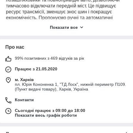
тимчасово відключати передній міст. Це підвищує
ресурс трансмісії, зменшує знос шин і покращує
економічність. Пропонуємо ручні та автоматичні
муфти, а також запчастини: корпуси, фіксатори,
Показати все
прокладки та пружини. Можливий підбір за моделлю
авто або каталожним номером. Швидка доставка та
технічна підтримка по Україні.
Про нас
99% позитивних з 469 відгуків за рік
Працює з 21.05.2020
м. Харків
пл. Юрія Кононенка 1, "ТД Лоск", нижній периметр П109.
(Пункт видачі товару), Харків, Україна
Контакти
Сьогодні працює з 09:00 до 18:00
Показати весь графік роботи