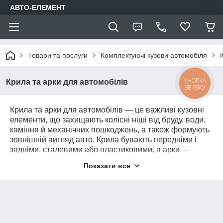
АВТО-ЕЛЕМЕНТ
Товари та послуги
Комплектуючі кузови автомобіля
КНОПКА
Крила та арки для автомобілів
ЗВ'ЯЗКУ
Крила та арки для автомобілів — це важливі кузовні
елементи, що захищають колісні ніші від бруду, води,
каміння й механічних пошкоджень, а також формують
зовнішній вигляд авто. Крила бувають передніми і
задніми, сталевими або пластиковими, а арки —
внутрішніми (підкрилками) чи зовнішніми
Показати все
декоративними накладками. У наявності — деталі для
легкових, комерційних авто та позашляховиків різних
марок.