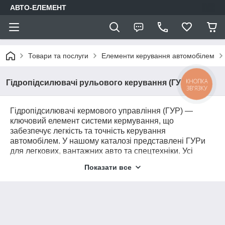
АВТО-ЕЛЕМЕНТ
Товари та послуги
Елементи керування автомобілем
КНОПКА
Гідропідсилювачі рульового керування (ГУР)
ЗВ'ЯЗКУ
Гідропідсилювачі кермового управління (ГУР) —
ключовий елемент системи кермування, що
забезпечує легкість та точність керування
автомобілем. У нашому каталозі представлені ГУРи
для легкових, вантажних авто та спецтехніки. Усі
пристрої проходять контроль якості та гарантують
Показати все
надійну роботу навіть за складних умов експлуатації.