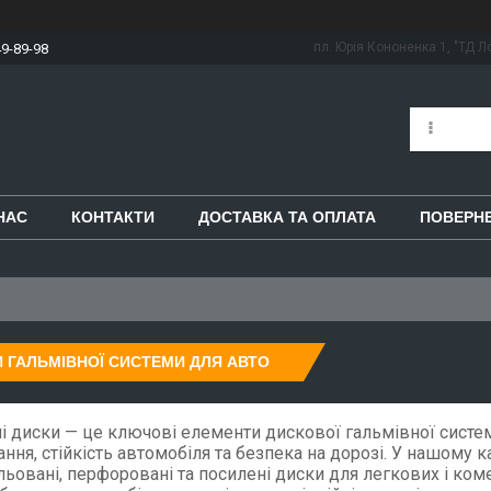
пл. Юрія Кононенка 1, "ТД Ло
49-89-98
НАС
КОНТАКТИ
ДОСТАВКА ТА ОПЛАТА
ПОВЕРНЕ
 ГАЛЬМІВНОЇ СИСТЕМИ ДЛЯ АВТО
і диски — це ключові елементи дискової гальмівної систем
ння, стійкість автомобіля та безпека на дорозі. У нашому к
ьовані, перфоровані та посилені диски для легкових і коме