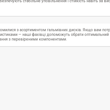
безпечують стабільне уповільнення і стійкість навіть за ви
омилися з асортиментом гальмівних дисків. Якщо вам пот
истиками — наші фахівці допоможуть обрати оптимальний в
ання з перевіреними компонентами.