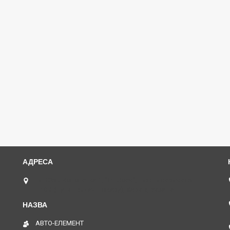
пл. Юрія Кононенка 1, "ТД Лоск", нижній периметр
П109. (Пункт видачі товару), Харків, Україна
АВТО-ЕЛЕМЕНТ