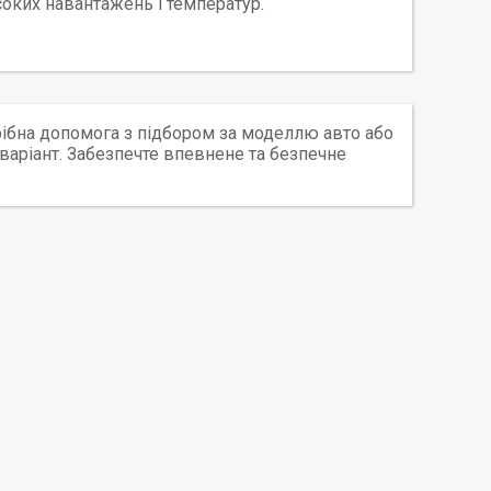
соких навантажень і температур.
рібна допомога з підбором за моделлю авто або
аріант. Забезпечте впевнене та безпечне