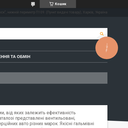
Кошик
ск", нижній периметр П109. (Пункт видачі товару), Харків, Україна
КНОПКА
ЗВ'ЯЗКУ
ННЯ ТА ОБМІН
и, від яких залежить ефективність
аталозі представлені вентильовані,
рційних авто різних марок. Якісні гальмівні