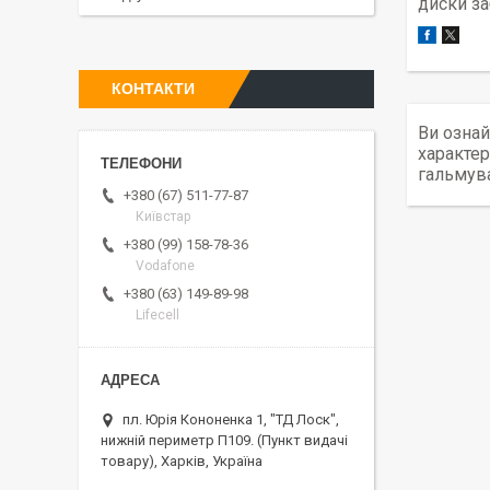
диски за
КОНТАКТИ
Ви ознай
характер
гальмув
+380 (67) 511-77-87
Київстар
+380 (99) 158-78-36
Vodafone
+380 (63) 149-89-98
Lifecell
пл. Юрія Кононенка 1, "ТД Лоск",
нижній периметр П109. (Пункт видачі
товару), Харків, Україна