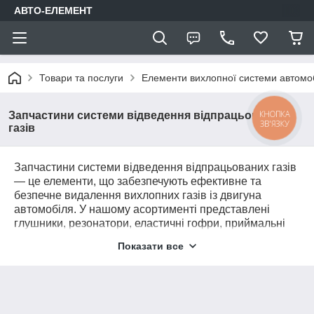
АВТО-ЕЛЕМЕНТ
Товари та послуги
Елементи вихлопної системи автомо
КНОПКА
Запчастини системи відведення відпрацьованих
ЗВ'ЯЗКУ
газів
Запчастини системи відведення відпрацьованих газів
— це елементи, що забезпечують ефективне та
безпечне видалення вихлопних газів із двигуна
автомобіля. У нашому асортименті представлені
глушники, резонатори, еластичні гофри, приймальні
труби, хомути, прокладки та кріпильні елементи для
Показати все
легкових і вантажних авто. Якісні запчастини
знижують шум, покращують екологічні показники та
подовжують термін служби всієї вихлопної системи.