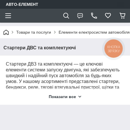
АВТО-ЕЛЕМЕНТ
Товари та послуги
Елементи електросистем автомобіля
КНОПКА
Стартери ДВС та комплектуючі
ЗВ'ЯЗКУ
Стартери ДВЗ та комплектуючі — це ключові
елементи системи запуску двигуна, які забезпечують
швидкий і надійний пуск автомобіля за будь-яких
умов. У нашому асортименті представлені стартери,
бендикси, реле, тягові втягувальні пристрої, щітки та
інші запчастини для легкових, вантажних авто та
Показати все
спецтехніки. Якісні комплектуючі гарантують стабільну
роботу стартера та довговічність усієї системи запуску.