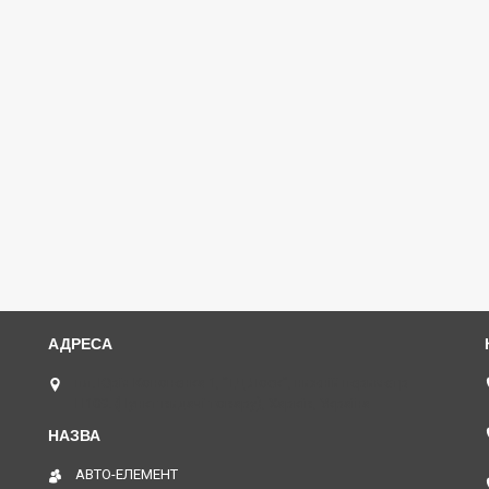
пл. Юрія Кононенка 1, "ТД Лоск", нижній периметр
П109. (Пункт видачі товару), Харків, Україна
АВТО-ЕЛЕМЕНТ