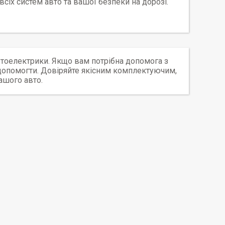
всіх систем авто та вашої безпеки на дорозі.
втоелектрики. Якщо вам потрібна допомога з
 допомогти. Довіряйте якісним комплектуючим,
ашого авто.