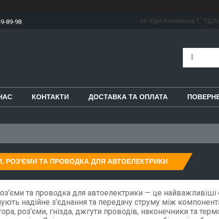
пл. Юрія Кононенка 1, "ТД Ло
49-89-98
НАС
КОНТАКТИ
ДОСТАВКА ТА ОПЛАТА
ПОВЕРНЕ
, РОЗ'ЄМИ ТА ПРОВОДКА ДЛЯ АВТОЕЛЕКТРИКИ
оз’єми та проводка для автоелектрики — це найважливіші 
ують надійне з’єднання та передачу струму між компонент
ора, роз’єми, гнізда, джгути проводів, наконечники та те