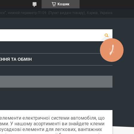
Кошик
ск", нижній периметр П109. (Пункт видачі товару), Харків, Україна
КНОПКА
ЗВ'ЯЗКУ
ННЯ ТА ОБМІН
елементи електричної системи автомобіля, що
ами. У нашому асортименті ви знайдете клеми
рмоусадкові елементи для легкових, вантажних