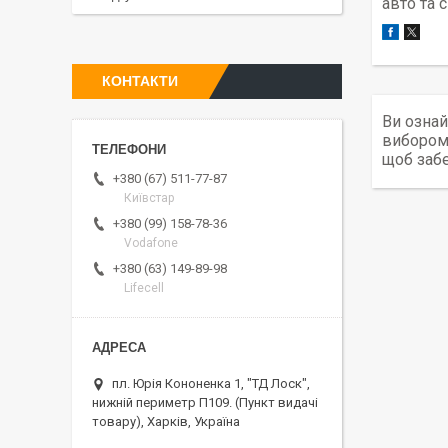
авто та 
КОНТАКТИ
Ви ознай
вибором 
щоб забе
+380 (67) 511-77-87
Київстар
+380 (99) 158-78-36
Vodafone
+380 (63) 149-89-98
Lifecell
пл. Юрія Кононенка 1, "ТД Лоск",
нижній периметр П109. (Пункт видачі
товару), Харків, Україна