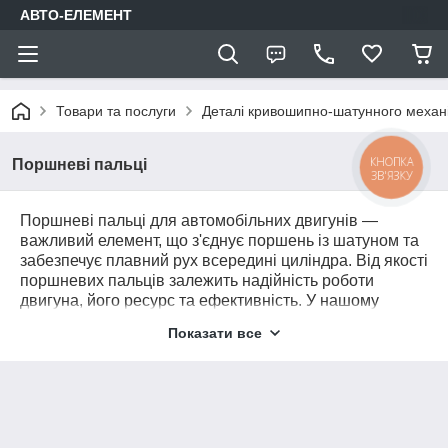
АВТО-ЕЛЕМЕНТ
Товари та послуги
Деталі кривошипно-шатунного механ
КНОПКА
Поршневі пальці
ЗВ'ЯЗКУ
Поршневі пальці для автомобільних двигунів —
важливий елемент, що з'єднує поршень із шатуном та
забезпечує плавний рух всередині циліндра. Від якості
поршневих пальців залежить надійність роботи
двигуна, його ресурс та ефективність. У нашому
каталозі представлені поршневі пальці для різних
Показати все
марок та моделей авто. Обирайте надійні деталі для
стабільної роботи вашого двигуна.