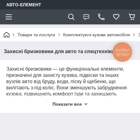
АВТО-ЕЛЕМЕНТ
Товари та послуги
Комплектуючі кузови автомобіля
КНОПКА
Захисні бризковики для авто та спецтехніки
ЗВ'ЯЗКУ
Захисні бризковики — це функціональні елементи,
призначені для захисту кузова, підвіски та інших
вузлів авто від бруду, води, піску й щебеню, що
вилітають з-під коліс. Вони зменшують забруднення
кузова, підвищують комфорт їзди та захищають
зустрічний транспорт від летючих частинок. У нашому
Показати все
асортименті — універсальні та модельні бризковики
для легкових авто, позашляховиків, вантажівок і
спецтехніки, виготовлені зі зносостійкої гуми або
пластику.